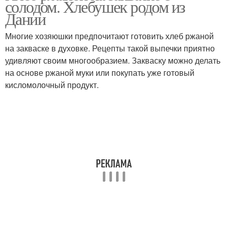
солодом. Хлебушек родом из
Дании
Многие хозяюшки предпочитают готовить хлеб ржаной
Хлеб на ржаной
на закваске в духовке. Рецепты такой выпечки приятно
Пшенично-ржаной хлеб
закваске
удивляют своим многообразием. Закваску можно делать
на основе ржаной муки или покупать уже готовый
кисломолочный продукт.
Хлеб на кефире
Серый хлеб
Хлеб из ржаной муки
Пшеничный хлеб
Ржано-пшеничный хлеб