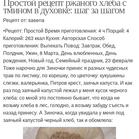
Простой рецепт ржаного хлеба с
тмином в духовке: шаг за шагом
Рецепт от: sasena
•Рецепт: Простой Время приготовления: 4 ч Порций: 4
Калорий: 263 ккал Кухня: Авторская Способ
приготовления: Выпекать Повод: Завтрак, Обед,
Полдник, Ужин, 8 Марта, День влюбленных, День
рождения, Новый год, Семейный праздник, 23 февраля
Тоже нарочно для Зиночки принес я разных чудесных
трав по листику, по корешку, по цветочку: кукушкины
слезки, валерьянка, Петров крест, заячья капуста. И как
раз под заячьей капустой лежал у меня кусок черного
хлеба: со мной это постоянно бывает, что когда не
возьму хлеба в лес, голодно, а возьму забуду съесть и
назад принесу. А Зиночка, когда увидала у меня под
заячьей капустой черный хлеб, так и обомлела: