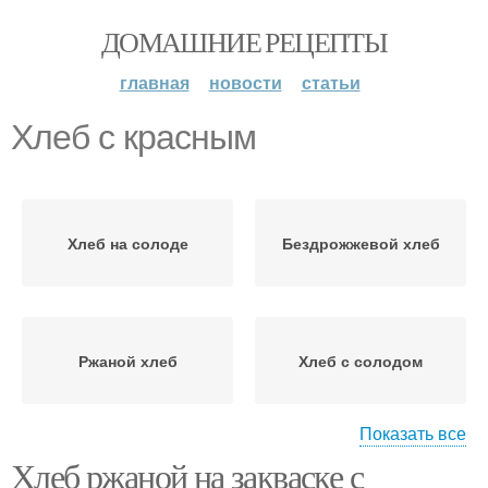
ДОМАШНИЕ РЕЦЕПТЫ
главная
новости
статьи
Хлеб с красным
Хлеб на солоде
Бездрожжевой хлеб
Ржаной хлеб
Хлеб с солодом
Показать все
Хлеб ржаной на закваске с
Закваска для хлеба
Хлеб на закваске