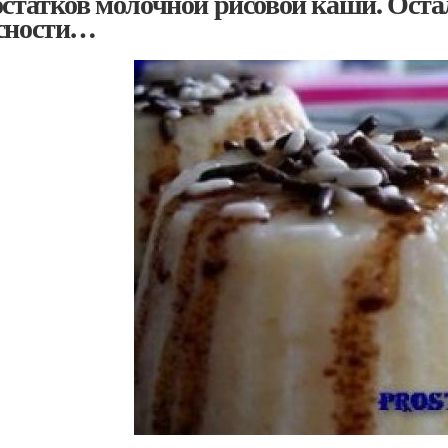
остатков молочной рисовой каши. Оста
сности…