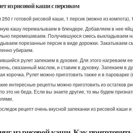
лет из рисовой каши с персиком
250 г готовой рисовой каши, 1 персик (можно из компота), 1 
ную кашу перемалываем в блендере. Добавляем в нее яйцо, 
льно перемешиваем. Получившуюся смесь выкладываем н
дываем порезанные персик в виде дорожки. Закатываем сме
пенно убираем.
ившийся рулет запекаем в духовке. Для этого нагреваем ее
вень, смазанный маслом, и ставим в духовку. Запекаем в ду
ая корочка. Рулет можно приготовить также и в пароварке (
акие интересные рецепты можно приготовить из остатков ри
 то это не беда. Если вы знаете другие, то мы будем призн
елями.
оследок рецепт очень вкусной запеканки из рисовой каши и
инг из рисовой каши. Как приготовит