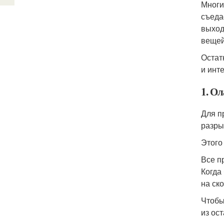
Многи
съеда
выход
вещей
Остат
и инт
1. О
Для п
разры
Этого
Все п
Когда
на ск
Чтобы
из ос