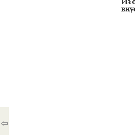
Из 
вку
⇦