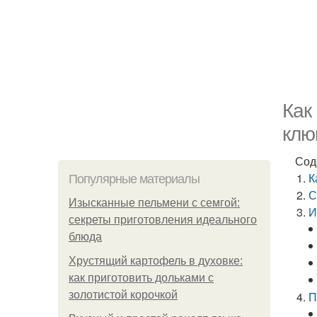
Как
клю
Сод
К
Популярные материалы
С
Изысканные пельмени с семгой:
И
секреты приготовления идеального
блюда
Хрустящий картофель в духовке:
как приготовить дольками с
золотистой корочкой
П