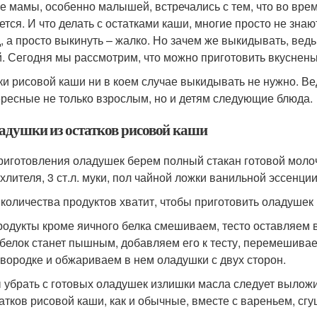
е мамы, особенно малышей, встречались с тем, что во врем
ется. И что делать с остатками каши, многие просто не зна
, а просто выкинуть – жалко. Но зачем же выкидывать, вед
. Сегодня мы рассмотрим, что можно приготовить вкусненьк
ки рисовой каши ни в коем случае выкидывать не нужно. Ве
ересные не только взрослым, но и детям следующие блюда.
ладушки из остатков рисовой каши
риготовления оладушек берем полный стакан готовой молочн
хлителя, 3 ст.л. муки, пол чайной ложки ванильной эссенции
 количества продуктов хватит, чтобы приготовить оладушек 
родукты кроме яичного белка смешиваем, тесто оставляем в
 белок станет пышным, добавляем его к тесту, перемешива
овородке и обжариваем в нем оладушки с двух сторон.
 убрать с готовых оладушек излишки масла следует вылож
татков рисовой каши, как и обычные, вместе с вареньем, сг