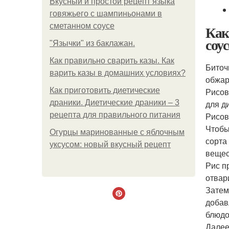
Вкусный и простой рецепт языка
говяжьего с шампиньонами в
сметанном соусе
Как
соу
"Язычки" из баклажан.
Как правильно сварить казы. Как
Биточ
варить казы в домашних условиях?
обжар
Как приготовить диетические
Рисов
драники. Диетические драники – 3
для д
рецепта для правильного питания
Рисов
Чтобы
Огурцы маринованные с яблочным
сорта
уксусом: новый вкусный рецепт
вещес
Рис п
отвар
Затем
добав
блюдо
Далее