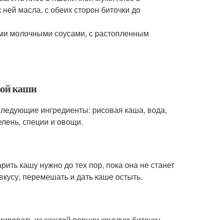
ней масла, с обеих сторон биточки до
быми молочными соусами, с растопленным
вой каши
следующие ингредиенты: рисовая каша, вода,
елень, специи и овощи.
рить кашу нужно до тех пор, пока она не станет
вкусу, перемешать и дать каше остыть.
мировать из каждой порции круглую биточку.