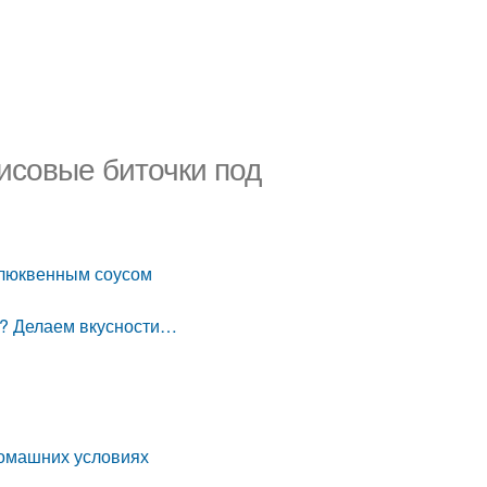
Рисовые биточки под
 клюквенным соусом
а? Делаем вкусности…
 домашних условиях