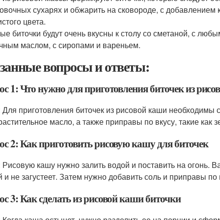
овочных сухарях и обжарить на сковороде, с добавлением к 
истого цвета.
ые биточки будут очень вкусны к столу со сметаной, с лю
чным маслом, с сиропами и вареньем.
занные вопросы и ответы:
ос 1: Что нужно для приготовления биточек из рисо
: Для приготовления биточек из рисовой каши необходимы 
 растительное масло, а также приправы по вкусу, такие как з
ос 2: Как приготовить рисовую кашу для биточек
: Рисовую кашу нужно залить водой и поставить на огонь. Ва
й и не загустеет. Затем нужно добавить соль и приправы по 
с 3: Как сделать из рисовой каши биточки
: Когда каша остынет, нужно разделить ее на порции и сфор