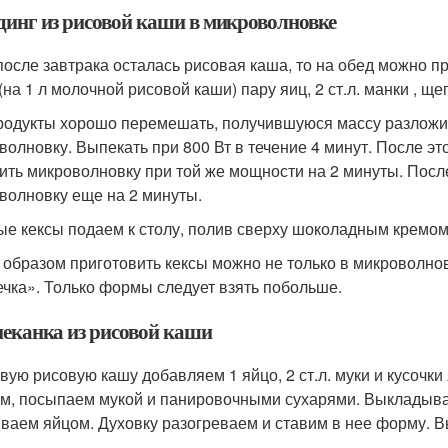
удинг из рисовой каши в микроволновке
после завтрака осталась рисовая каша, то на обед можно пр
(на 1 л молочной рисовой каши) пару яиц, 2 ст.л. манки , щ
родукты хорошо перемешать, получившуюся массу разложи
волновку. Выпекать при 800 Вт в течение 4 минут. После это
ить микроволновку при той же мощности на 2 минуты. Посл
волновку еще на 2 минуты.
ые кексы подаем к столу, полив сверху шоколадным кремом,
 образом приготовить кексы можно не только в микроволновк
чка». Только формы следует взять побольше.
апеканка из рисовой каши
овую рисовую кашу добавляем 1 яйцо, 2 ст.л. муки и кусоч
м, посыпаем мукой и панировочными сухарями. Выкладыва
ваем яйцом. Духовку разогреваем и ставим в нее форму. Вы