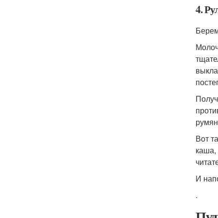
4. Ру
Берем 
Молоч
тщате
выкла
посте
Получ
проти
румян
Вот т
каша,
читат
И нап
.
Пуд