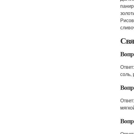
панир
золот
Рисов
сливо
Свя
Вопр
Ответ
соль,
Вопр
Ответ
мягко
Вопро
Ответ