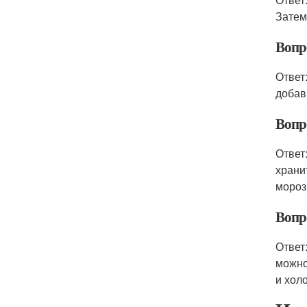
Затем
Вопр
Ответ
добав
Вопр
Ответ
храни
мороз
Вопр
Ответ
можно
и хол