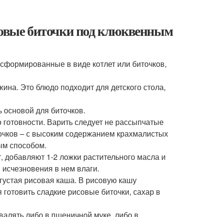
исовые биточки под клюквенным
, сформированные в виде котлет или биточков,
жина. Это блюдо подходит для детского стола,
ь основой для биточков.
 готовности. Варить следует не рассыпчатые
точков – с высоким содержанием крахмалистых
ым способом.
 добавляют 1-2 ложки растительного масла и
 исчезновения в нем влаги.
густая рисовая каша. В рисовую кашу
я готовить сладкие рисовые биточки, сахар в
валять либо в пшеничной муке, либо в