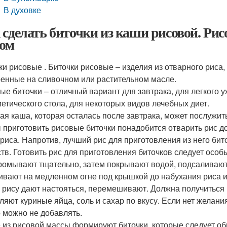
В духовке
 сделать биточки из каши рисовой. Р
сом
ки рисовые . Биточки рисовые – изделия из отварного риса
енные на сливочном или растительном масле.
ые биточки – отличный вариант для завтрака, для легкого у
иетического стола, для некоторых видов лечебных диет.
ая каша, которая осталась после завтрака, может послужит
 приготовить рисовые биточки понадобится отварить рис до
 риса. Напротив, лучший рис для приготовления из него би
тв. Готовить рис для приготовления биточков следует особ
ромывают тщательно, затем покрывают водой, подсаливают,
ивают на медленном огне под крышкой до набухания риса и
 рису дают настояться, перемешивают. Должна получиться 
ляют куриные яйца, соль и сахар по вкусу. Если нет желани
 можно не добавлять.
 из рисовой массы формируют биточки, которые следует об