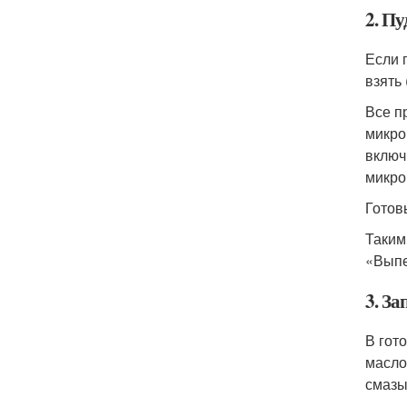
2. П
Если 
взять 
Все п
микро
включ
микро
Готов
Таким
«Выпе
3. З
В гот
масло
смазы