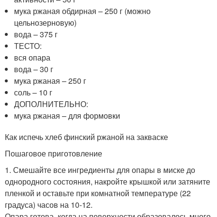
мука ржаная обдирная – 250 г (можно
цельнозерновую)
вода – 375 г
ТЕСТО:
вся опара
вода – 30 г
мука ржаная – 250 г
соль – 10 г
ДОПОЛНИТЕЛЬНО:
мука ржаная – для формовки
Как испечь хлеб финский ржаной на закваске
Пошаговое приготовление
1. Смешайте все ингредиенты для опары в миске до
однородного состояния, накройте крышкой или затяните
пленкой и оставьте при комнатной температуре (22
градуса) часов на 10-12.
Опара готова, когда на поверхности образовалось много