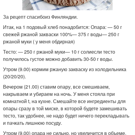
За рецепт спасибоиз Финляндии.
Итак, на 1 подовый хлеб понадобится: Опара: — 50 г
свежей ржаной закваски 100%— 375 г воды— 250 г
ржаной муки ( у меня обдирная)
Тесто: — 250 г ржаной муки— 10 г солиесли тесто
получилось густое можно добавить 30-50 г воды.
Утром (9.00) кормим ржаную закваску из холодильника
(20/20/20).
Вечером (21.00) ставим опару, все смешиваем,
накрываем и убираем на ночь. У меня стояла при
комнатной t, на кухне. Смешайте все ингредиенты для
опары сразу в той миске, в которой будете замешивать
тесто, так удобнее, не надо будет ничего перекладывать
и пачкать лишнюю посуду.
Утром (9.00) опара не сильно, но увеличится в объеме,