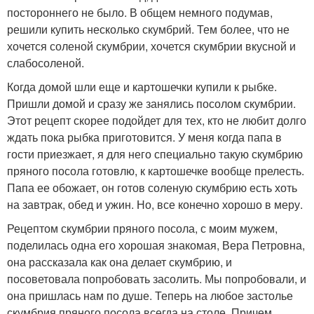
постороннего не было. В общем немного подумав,
решили купить несколько скумбрий. Тем более, что не
хочется соленой скумбрии, хочется скумбрии вкусной и
слабосоленой.
Когда домой шли еще и картошечки купили к рыбке.
Пришли домой и сразу же занялись посолом скумбрии.
Этот рецепт скорее подойдет для тех, кто не любит долго
ждать пока рыбка приготовится. У меня когда папа в
гости приезжает, я для него специально такую скумбрию
пряного посола готовлю, к картошечке вообще прелесть.
Папа ее обожает, он готов соленую скумбрию есть хоть
на завтрак, обед и ужин. Но, все конечно хорошо в меру.
Рецептом скумбрии пряного посола, с моим мужем,
поделилась одна его хорошая знакомая, Вера Петровна,
она рассказала как она делает скумбрию, и
посоветовала попробовать засолить. Мы попробовали, и
она пришлась нам по душе. Теперь на любое застолье
скумбрия пряного посола всегда на столе. Причем