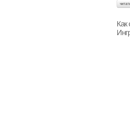
читат
Как
Инг