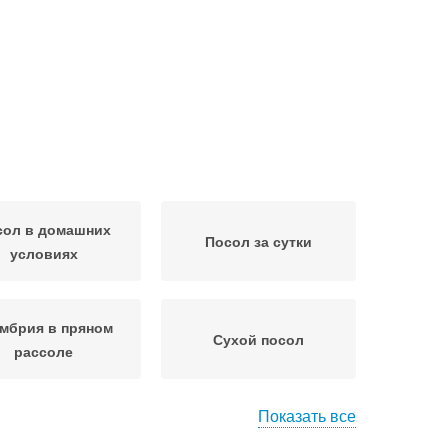
сол в домашних
Посол за сутки
условиях
мбрия в пряном
Сухой посол
рассоле
Показать все
осол без воды
Посол с уксусом