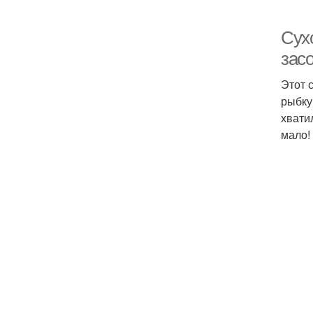
Сух
зас
Этот 
рыбку
хвати
мало!