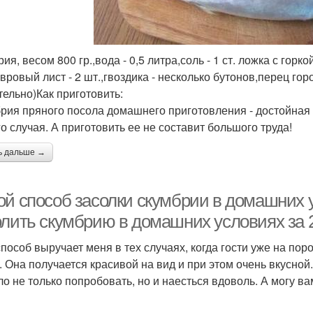
ия, весом 800 гр.,вода - 0,5 литра,соль - 1 ст. ложка с горкой 
авровый лист - 2 шт.,гвоздика - несколько бутонов,перец горо
тельно)Как приготовить:
рия пряного посола домашнего приготовления - достойная 
го случая. А приготовить ее не составит большого труда!
ь дальше →
ой способ засолки скумбрии в домашних у
олить скумбрию в домашних условиях за 
способ выручает меня в тех случаях, когда гости уже на поро
. Она получается красивой на вид и при этом очень вкусной
ло не только попробовать, но и наесться вдоволь. А могу вам