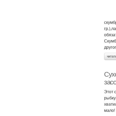
скумбр
гр.),л
обяза
Скумб
друго
читат
Сух
зас
Этот 
рыбку
хвати
мало!