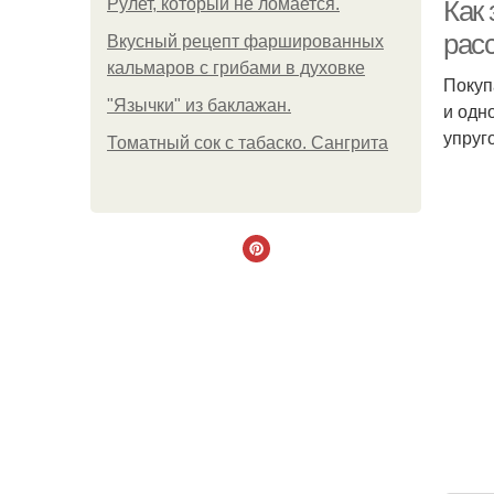
Рулет, который не ломается.
Как 
рас
Вкусный рецепт фаршированных
кальмаров с грибами в духовке
Покуп
"Язычки" из баклажан.
и одн
упруг
Томатный сок с табаско. Сангрита