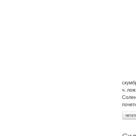
скумбр
ч. ло
Солен
почет
читат