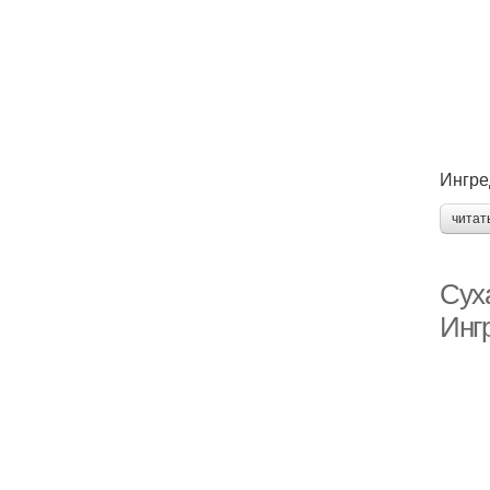
Ингре
читат
Сух
Инг