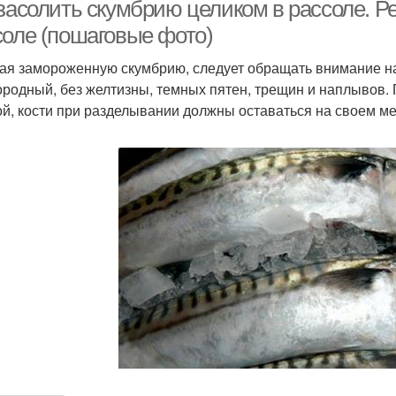
засолить скумбрию целиком в рассоле. Ре
соле (пошаговые фото)
ая замороженную скумбрию, следует обращать внимание на
Пряный маринад
Советы по посолу
П
ородный, без желтизны, темных пятен, трещин и наплывов.
ой, кости при разделывании должны оставаться на своем мес
Посол в рассоле