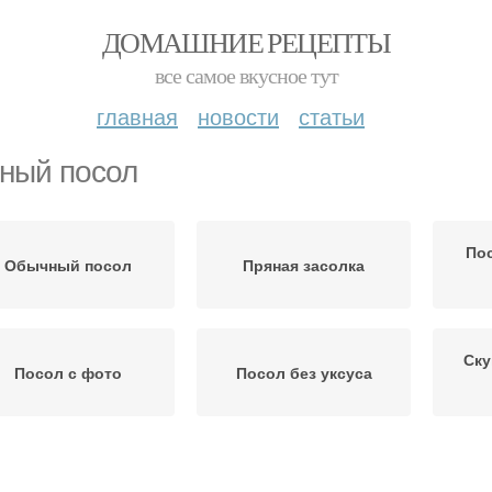
ДОМАШНИЕ РЕЦЕПТЫ
все самое вкусное тут
главная
новости
статьи
ный посол
По
Обычный посол
Пряная засолка
Ску
Посол с фото
Посол без уксуса
Домашний посол
Сухие посолы
П