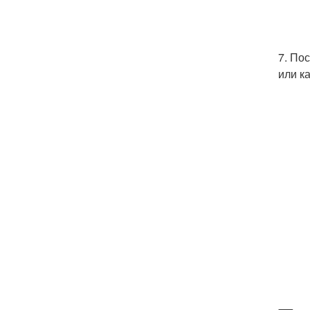
7. По
или к