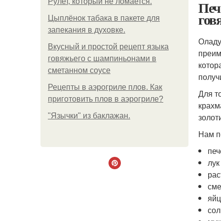
Рулет, который не ломается.
Печ
гов
Цыплёнок табака в пакете для
запекания в духовке.
Оладу
Вкусный и простой рецепт языка
преим
говяжьего с шампиньонами в
котор
сметанном соусе
получ
Рецепты в аэрогриле плов. Как
Для т
приготовить плов в аэрогриле?
крахм
"Язычки" из баклажан.
золот
Нам п
печ
лук
рас
сме
яйц
сол