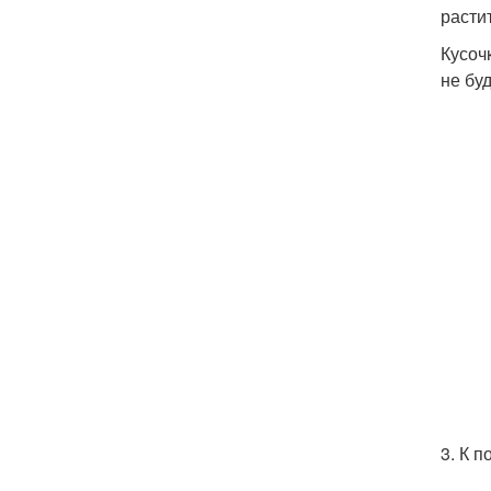
расти
Кусоч
не бу
3. К 