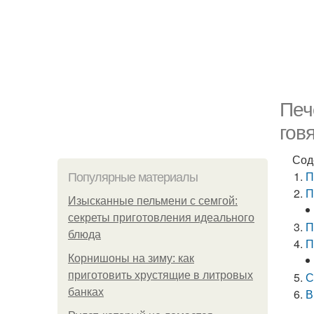
Печ
гов
Сод
П
Популярные материалы
П
Изысканные пельмени с семгой:
секреты приготовления идеального
П
блюда
П
Корнишоны на зиму: как
приготовить хрустящие в литровых
С
банках
В