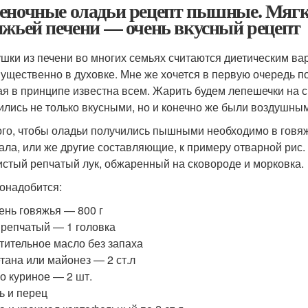
еночные оладьи рецепт пышные. Мягк
яжьей печени — очень вкусный рецепт
шки из печени во многих семьях считаются диетическим вари
ущественно в духовке. Мне же хочется в первую очередь по
ая в принципе известна всем. Жарить будем лепешечки на с
ились не только вкусными, но и конечно же были воздушным
ого, чтобы оладьи получились пышными необходимо в гов
ала, или же другие составляющие, к примеру отварной рис. 
истый репчатый лук, обжаренный на сковороде и морковка.
онадобится:
ень говяжья — 800 г
 репчатый — 1 головка
тительное масло без запаха
тана или майонез — 2 ст.л
о куриное — 2 шт.
ь и перец