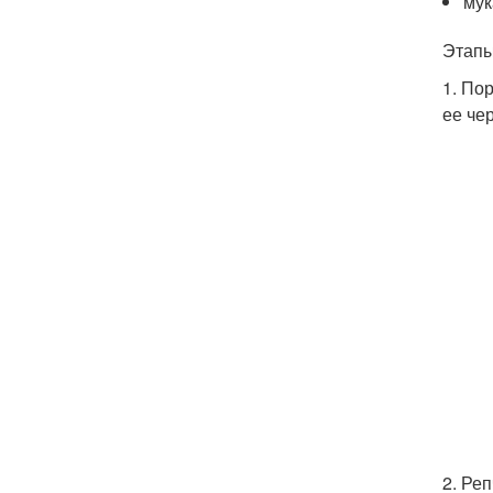
мук
Этапы
1. По
ее че
2. Ре