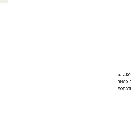
5. Ск
виде 
лопат