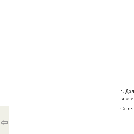
4. Да
вноси
Совет
⇦