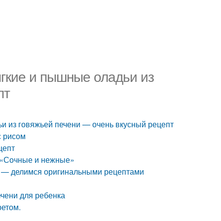
гкие и пышные оладьи из
пт
и из говяжьей печени — очень вкусный рецепт
с рисом
цепт
 «Сочные и нежные»
ы — делимся оригинальными рецептами
ечени для ребенка
етом.