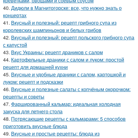
креветками, овощами и соевым соусом
40.
Дидюли в Магнитогорске: все, что нужно знать о
концертах
41.
Вкусный и полезный: рецепт грибного супа из
королевских шампиньонов и белых грибов
42.
Вкусный и полезный: рецепт польского грибного супа
с капустой
43.
Вкус Украины: рецепт драников с салом
44.
Картофельные драники с салом и луком: простой
рецепт для домашней кухни
45.
Вкусные и удобные драники с салом, картошкой и
луком: рецепт и подсказки
46.
Вкусные и полезные салаты с копчёным окорочком:
рецепты и советы
47.
Фаршированный кальмар: идеальная холодная
закуска для летнего стола
48.
Потрясающие рецепты с кальмарами: 5 способов
приготовить вкусные блюда
49.
Вкусные и простые рецепты: блюда из