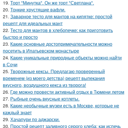
19.
Торт "Минутка". Он же торт "Светлана".
20.
Тонкие хрустящие вафли.
21.
Заварное тесто для мантов на кипятке: простой
рецепт для идеальных мант
22.
Тесто для мантов в хлебопечке: как приготовить
быстро и просто
23.
Какие основные достопримечательности можно
посетить в Ипатьевском монастыре
24.
Какие уникальные природные объекты можно найти
в Сочи
25.
Творожные кексы. Предлагаю проверенный
временем (из моего детства) рецепт выпекания
вкусного, воздушного кекса из творога!
26.
Где можно провести активный отдых в Тюмени летом
27.
Рыбные очень вкусные котлеты.
28.
Какие необычные музеи есть в Москве, которые не
каждый знает
29.
Хачапури по аджарски.
30.
Простой рецепт заливного серого хлеба: как испечь