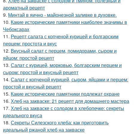
8.
Хлеб на закваске с солодом и тмином: полезный и
ароматный рецепт
9.
Минтай в яично - майонезной заливке в духовке.
10.
Какие исторические памятники наиболее значимы в
Чебоксарах
11.
Рецепт салата с копченой курицей и болгарским
перцем: простота и вкус
12.
Вкусный салат с перцем, помидорами, сыром и
яйцом: простой рецепт
13.
Салат с курицей, морковью, болгарским перцем и
сыром: простой и вкусный рецепт
14.
Салат с копченой курицей, сыром, яйцами и перцем:
простой и вкусный рецепт
15.
Какие исторические памятники подлежат охране
16.
Хлеб на закваске: 21 рецепт для домашнего мастера
17.
Хлеб на закваске с солодом в хлебопечке: секреты
идеального вкуса
18.
Секреты Силезского хлеба: как приготовить
идеальный ржаной хлеб на закваске