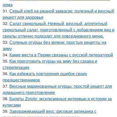
дома
31.
Серый хлеб на ржаной закваске: полезный и вкусный
рецепт для здоровья
32.
Салат свекольный. Нежный, вкусный, аппетитный
свекольный салат, приготовленный с добавлением яиц и
свеклы отлично подходит для повседневного меню.
33.
Соленые огурцы без зелени: простые рецепты на
зиму
34.
Какие места в Перми связаны с русской литературой
35.
Как приготовить огурцы на зиму без сахара и
стерелизации
36.
Как избежать повторения ошибок своих
предшественников
37.
Вкусные маринованные огурцы: простой рецепт для
домашнего приготовления
38.
Билеты Zoloto: эксклюзивные интервью и истории за
кулисами
39.
Завораживающий вкус: рисовая запеканка с