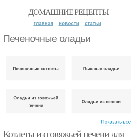
ДОМАШНИЕ РЕЦЕПТЫ
главная
новости
статьи
Печеночные оладьи
Печеночные котлеты
Пышные оладьи
Оладьи из говяжьей
Оладьи из печени
печени
Показать все
Котлеты из говяжьей печени для
Оладьи из свиной
Оладьи с морковью