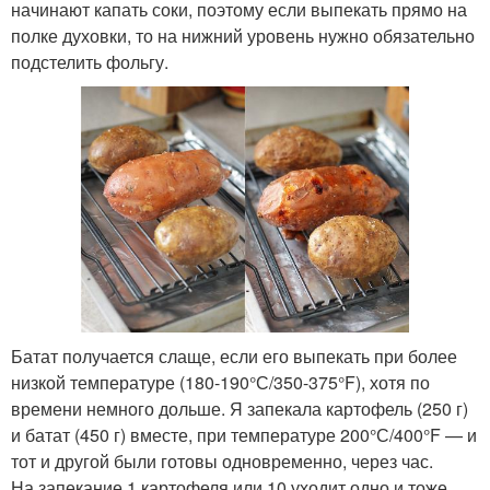
начинают капать соки, поэтому если выпекать прямо на
полке духовки, то на нижний уровень нужно обязательно
подстелить фольгу.
Батат получается слаще, если его выпекать при более
низкой температуре (180-190°С/350-375°F), хотя по
времени немного дольше. Я запекала картофель (250 г)
и батат (450 г) вместе, при температуре 200°С/400°F — и
тот и другой были готовы одновременно, через час.
На запекание 1 картофеля или 10 уходит одно и тоже