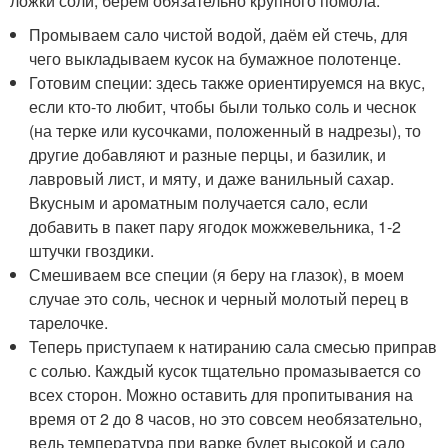
ложки соли, берем обязательно крупного помола.
Промываем сало чистой водой, даём ей стечь, для
чего выкладываем кусок на бумажное полотенце.
Готовим специи: здесь также ориентируемся на вкус,
если кто-то любит, чтобы были только соль и чеснок
(на терке или кусочками, положенный в надрезы), то
другие добавляют и разные перцы, и базилик, и
лавровый лист, и мяту, и даже ванильный сахар.
Вкусным и ароматным получается сало, если
добавить в пакет пару ягодок можжевельника, 1-2
штучки гвоздики.
Смешиваем все специи (я беру на глазок), в моем
случае это соль, чеснок и черный молотый перец в
тарелочке.
Теперь приступаем к натиранию сала смесью приправ
с солью. Каждый кусок тщательно промазывается со
всех сторон. Можно оставить для пропитывания на
время от 2 до 8 часов, но это совсем необязательно,
ведь температура при варке будет высокой и сало