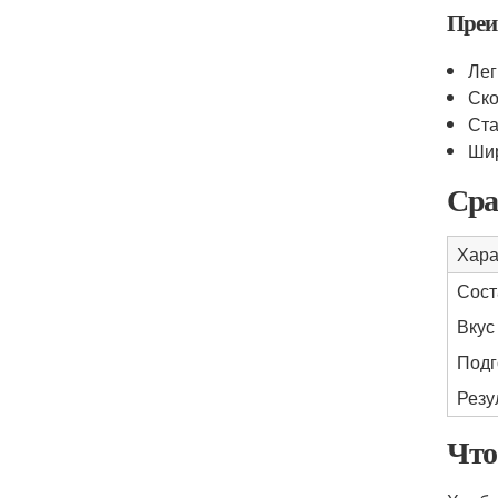
Преи
Лег
Ско
Ста
Шир
Сра
Хара
Сост
Вкус
Подг
Резу
Что