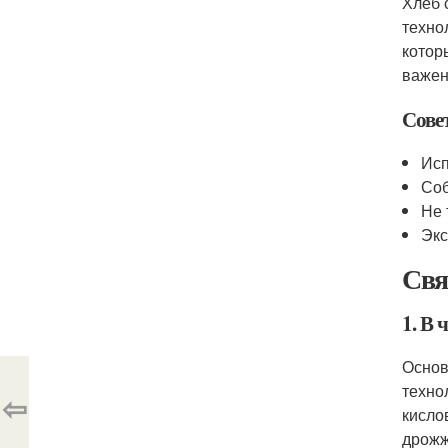
Хлеб 
техно
котор
важен
Сове
Исп
Соб
Не 
Экс
Свя
1. В 
Основ
техно
⇦
кисло
дрожж