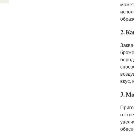
может
испол
образ
2. Ка
Заква
броже
бород
спосо
возду
вкус,
3. Мо
Приго
от хл
увели
обесп