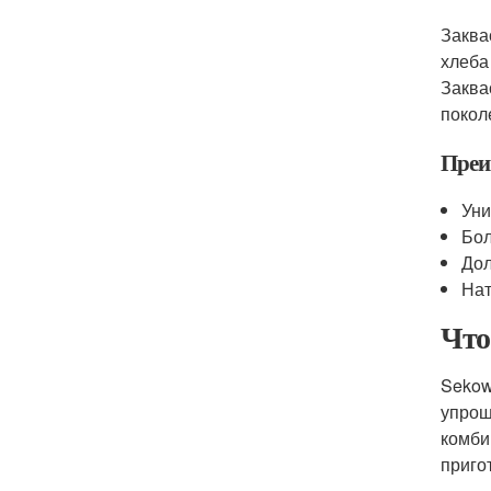
Заква
хлеба
Заква
покол
Преи
Уни
Бол
Дол
Нат
Что
Sekow
упрощ
комби
приго