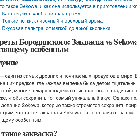
то такое Sekowa, и как она используется в приготовлении х
Как получить хлеб с «характером»
Тонкие нотки: сливочный и ореховый аромат
Вкусовая палитра: от мягкой до яркой кислинки
реты Бородинского: Закваска vs Sekowa
тоящему особенным
дение
— один из самых древних и почитаемых продуктов в мире. Е
 наших предков, где каждая выпечка была делом тщательны
логий, многие пекари продолжают использовать традиционн
ске, чтобы сохранить тот самый уникальный вкус. Однако п
ьзование Sekowa, которые также стремятся сохранить приро
трим, что такое закваска и Sekowa, как они влияют на вкус и
ящему особенным.
 такое закваска?