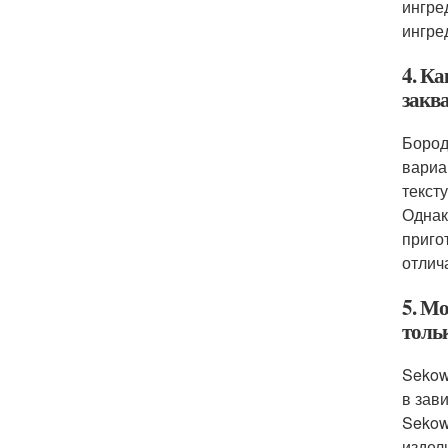
ингре
ингре
4. Ка
закв
Бород
вариа
текст
Однак
приго
отлич
5. Мо
толь
Sekow
в зав
Sekow
издел