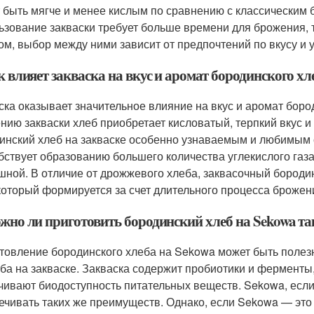
 быть мягче и менее кислым по сравнению с классическим б
ьзование закваски требует больше времени для брожения, т
ом, выбор между ними зависит от предпочтений по вкусу и 
к влияет закваска на вкус и аромат бородинского хл
ска оказывает значительное влияние на вкус и аромат боро
нию закваски хлеб приобретает кисловатый, терпкий вкус и
инский хлеб на закваске особенно узнаваемым и любимым с
бствует образованию большего количества углекислого газа,
шной. В отличие от дрожжевого хлеба, заквасочный бороди
 который формируется за счет длительного процесса брожен
жно ли приготовить бородинский хлеб на Sekowa так
товление бородинского хлеба на Sekowa может быть полезн
еба на закваске. Закваска содержит пробиотики и фермент
чивают биодоступность питательных веществ. Sekowa, если
ечивать таких же преимуществ. Однако, если Sekowa — эт