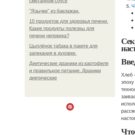
сметанном соусе
Ч
"Язычки" из баклажан.
10 продуктов для здоровья печени.
Какие продукты полезны для
печени человека?
Сек
нас
Цыплёнок табака в пакете для
запекания в духовке.
Вве
Диетические драники из картофеля
и правильное питание. Драники
Хлеб 
диетические
эпоху
техно
заква
испол
рассмо
насто
Что