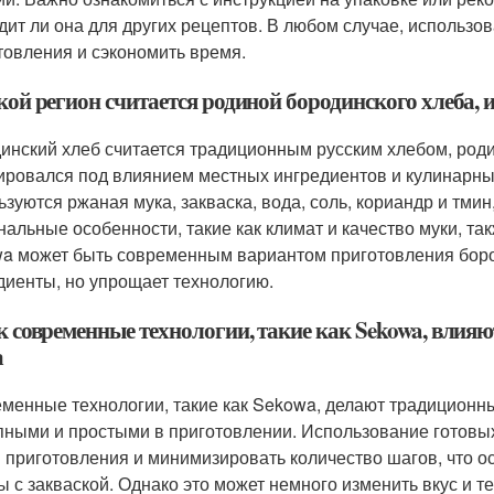
дит ли она для других рецептов. В любом случае, использо
товления и сэкономить время.
кой регион считается родиной бородинского хлеба, и 
инский хлеб считается традиционным русским хлебом, роди
ровался под влиянием местных ингредиентов и кулинарных
ьзуются ржаная мука, закваска, вода, соль, кориандр и тмин
нальные особенности, такие как климат и качество муки, та
a может быть современным вариантом приготовления боро
диенты, но упрощает технологию.
ак современные технологии, такие как Sekowa, влия
а
менные технологии, такие как Sekowa, делают традиционн
пными и простыми в приготовлении. Использование готовы
 приготовления и минимизировать количество шагов, что ос
ы с закваской. Однако это может немного изменить вкус и т