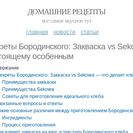
ДОМАШНИЕ РЕЦЕПТЫ
все самое вкусное тут
главная
новости
статьи
реты Бородинского: Закваска vs Sek
тоящему особенным
ержание
екреты Бородинского: Закваска vs Sekowa — что делает х
Преимущества закваски
Преимущества Sekowa
Советы для приготовления идеального хлеба
вязанные вопросы и ответы
акие основные различия между приготовлением Бородинско
Ингредиенты
Процесс приготовления
ак влияет закваска на вкус и текстуру Бородинского хлеба