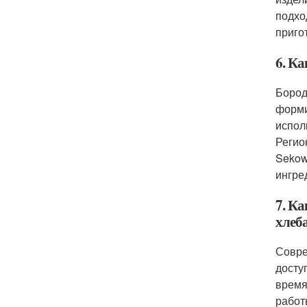
подхо
приго
6. Ка
Бород
форми
испол
Регио
Sekow
ингре
7. К
хлеб
Совре
досту
время
работ