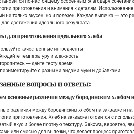
становится по-настоящему особенным благодаря сочетанию
логии приготовления и внимания к деталям. Использование 
ый не только вкусен, но и полезен. Каждая выпечка — это р
 для достижения идеального результата.
ты для приготовления идеального хлеба
ользуйте качественные ингредиенты
людайте температуру и влажность
торопитесь — дайте тесту время
периментируйте с разными видами муки и добавками
занные вопросы и ответы:
чем основные различия между бородинским хлебом н
ные различия между бородинским хлебом на закваске и на
логии приготовления. Хлеб на закваске готовится с использ
ватый вкус и более плотную текстуру. Sekowa, вероятно, я
ами или смесью для выпечки, что делает процесс приготов