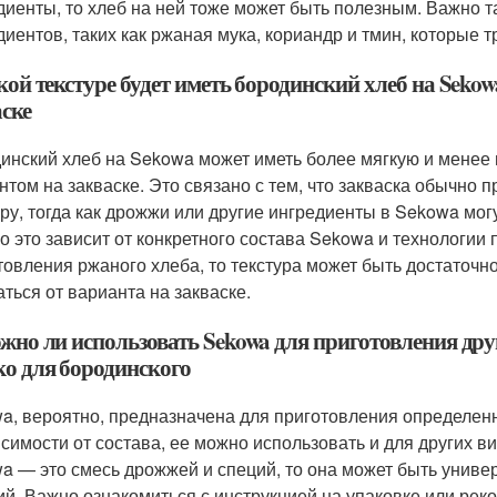
диенты, то хлеб на ней тоже может быть полезным. Важно т
диентов, таких как ржаная мука, кориандр и тмин, которые
кой текстуре будет иметь бородинский хлеб на Seko
аске
инский хлеб на Sekowa может иметь более мягкую и менее 
нтом на закваске. Это связано с тем, что закваска обычно 
уру, тогда как дрожжи или другие ингредиенты в Sekowa мог
о это зависит от конкретного состава Sekowa и технологии
товления ржаного хлеба, то текстура может быть достаточно
аться от варианта на закваске.
жно ли использовать Sekowa для приготовления дру
ко для бородинского
a, вероятно, предназначена для приготовления определенн
исимости от состава, ее можно использовать и для других 
a — это смесь дрожжей и специй, то она может быть унив
ий. Важно ознакомиться с инструкцией на упаковке или ре