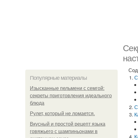
Сек
нас
Сод
С
Популярные материалы
Изысканные пельмени с семгой:
секреты приготовления идеального
блюда
С
Рулет, который не ломается.
К
Вкусный и простой рецепт языка
говяжьего с шампиньонами в
К