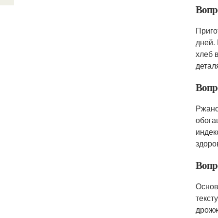
Вопро
Приго
дней.
хлеб 
детал
Вопро
Ржано
обога
индек
здоро
Вопро
Основ
текст
дрожж