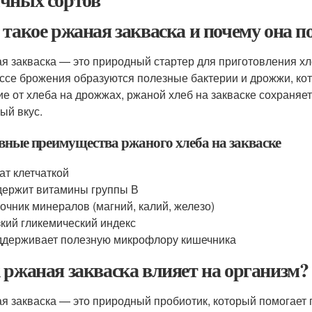
 такое ржаная закваска и почему она п
я закваска — это природный стартер для приготовления хле
ссе брожения образуются полезные бактерии и дрожжи, ко
ие от хлеба на дрожжах, ржаной хлеб на закваске сохраняе
ый вкус.
вные преимущества ржаного хлеба на закваске
ат клетчаткой
ержит витамины группы В
очник минералов (магний, калий, железо)
кий гликемический индекс
держивает полезную микрофлору кишечника
 ржаная закваска влияет на организм?
я закваска — это природный пробиотик, который помогает