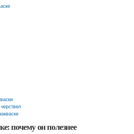
васке
кваски
 черствел
закваске
ке: почему он полезнее