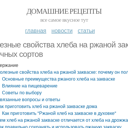
ДОМАШНИЕ РЕЦЕПТЫ
все самое вкусное тут
главная
новости
статьи
езные свойства хлеба на ржаной зак
чных сортов
ержание
олезные свойства хлеба на ржаной закваске: почему он по
Основные преимущества ржаного хлеба на закваске
Влияние на пищеварение
Советы по выбору
вязанные вопросы и ответы
ак приготовить хлеб на ржаной закваске дома
Как приготовить "Ржаной хлеб на закваске в духовке"
ем хлеб на ржаной закваске отличается от хлеба на дрожж
ак правильно сохранять и использовать ржаную закваску