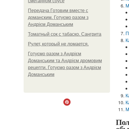
сметанном соусе
М
Передача Готовим вместе с
доманским. Готуємо разом з
Андрієм Доманським
П
Томатный сок с табаско. Сангрита
К
Рулет, который не ломается.
Готуємо разом з Андрієм
Доманським та Андрієм дромовим
рецепти. Готуємо разом з Андрієм
Доманським
К
К
М
Пол
обы