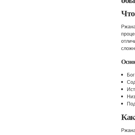
Что
Ржана
проце
отлич
сложн
Осно
Бог
Сод
Ист
Низ
Под
Как
Ржана