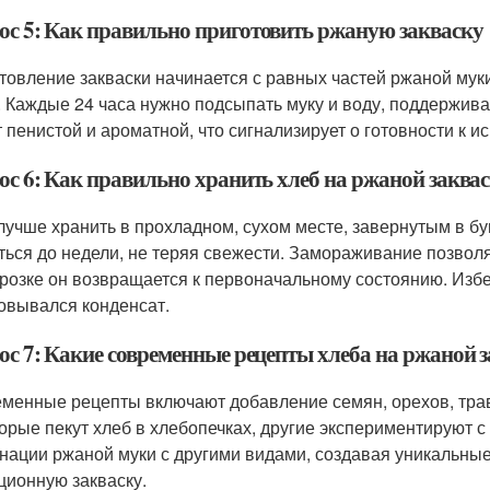
ос 5: Как правильно приготовить ржаную закваску
товление закваски начинается с равных частей ржаной мук
. Каждые 24 часа нужно подсыпать муку и воду, поддерживая
т пенистой и ароматной, что сигнализирует о готовности к и
ос 6: Как правильно хранить хлеб на ржаной заквас
лучше хранить в прохладном, сухом месте, завернутым в бу
ться до недели, не теряя свежести. Замораживание позволя
розке он возвращается к первоначальному состоянию. Избе
овывался конденсат.
ос 7: Какие современные рецепты хлеба на ржаной 
менные рецепты включают добавление семян, орехов, трав
орые пекут хлеб в хлебопечках, другие экспериментируют 
нации ржаной муки с другими видами, создавая уникальные 
ционную закваску.