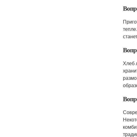
Вопр
Приго
тепле
стане
Вопр
Хлеб 
храни
размо
образ
Вопр
Совре
Некот
комби
тради