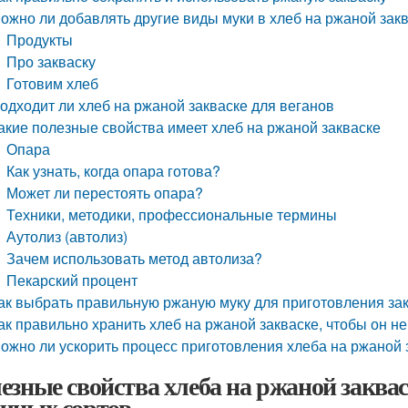
ожно ли добавлять другие виды муки в хлеб на ржаной зак
Продукты
Про закваску
Готовим хлеб
одходит ли хлеб на ржаной закваске для веганов
акие полезные свойства имеет хлеб на ржаной закваске
Опара
Как узнать, когда опара готова?
Может ли перестоять опара?
Техники, методики, профессиональные термины
Аутолиз (автолиз)
Зачем использовать метод автолиза?
Пекарский процент
ак выбрать правильную ржаную муку для приготовления за
ак правильно хранить хлеб на ржаной закваске, чтобы он не
ожно ли ускорить процесс приготовления хлеба на ржаной 
езные свойства хлеба на ржаной заквас
чных сортов