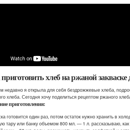
 приготовить хлеб на ржаной закваске 
м недавно я открыла для себя бездрожжевые хлеба, подро
ого хлеба. Сегодня хочу поделиться рецептом ржаного хлеба
ние приготовления:
ска готовится один раз, потом остаток нужно хранить в хол
ую тару или банку объемом 800 мл. — 1 л. рассказываю, как