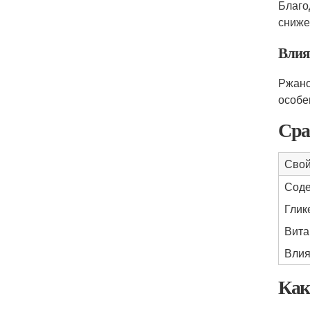
Благо
сниже
Влия
Ржано
особе
Сра
Свой
Соде
Глик
Вита
Влия
Как