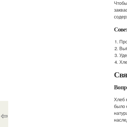
Чтобы
заква
содер
Сове
Про
Выб
Уде
Хле
Свя
Вопр
Хлеб 
было 
⇦
натур
насле