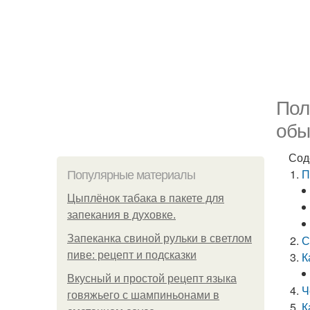
Пол
обы
Сод
П
Популярные материалы
Цыплёнок табака в пакете для
запекания в духовке.
Запеканка свиной рульки в светлом
С
пиве: рецепт и подсказки
К
Вкусный и простой рецепт языка
Ч
говяжьего с шампиньонами в
К