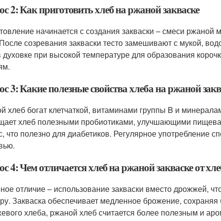
с 2: Как приготовить хлеб на ржаной закваске
товление начинается с создания закваски – смеси ржаной м
 После созревания закваски тесто замешивают с мукой, вод
в духовке при высокой температуре для образования корочк
ям.
с 3: Какие полезные свойства хлеба на ржаной закв
й хлеб богат клетчаткой, витаминами группы B и минералами
щает хлеб полезными пробиотиками, улучшающими пищевар
с, что полезно для диабетиков. Регулярное употребление 
вью.
с 4: Чем отличается хлеб на ржаной закваске от хл
ное отличие – использование закваски вместо дрожжей, что
уру. Закваска обеспечивает медленное брожение, сохраняя
евого хлеба, ржаной хлеб считается более полезным и аро