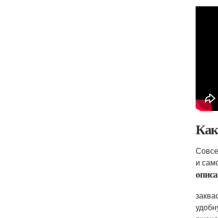
Как
Совсе
и сам
описа
заква
удобн