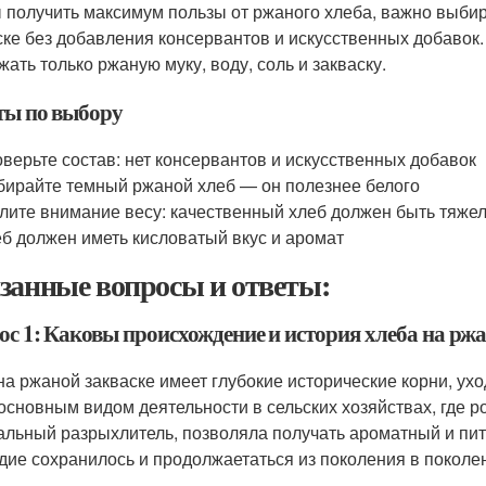
 получить максимум пользы от ржаного хлеба, важно выбир
ске без добавления консервантов и искусственных добавок.
жать только ржаную муку, воду, соль и закваску.
ты по выбору
верьте состав: нет консервантов и искусственных добавок
ирайте темный ржаной хлеб — он полезнее белого
лите внимание весу: качественный хлеб должен быть тяже
б должен иметь кисловатый вкус и аромат
занные вопросы и ответы:
ос 1: Каковы происхождение и история хлеба на ржа
на ржаной закваске имеет глубокие исторические корни, ух
основным видом деятельности в сельских хозяйствах, где ро
альный разрыхлитель, позволяла получать ароматный и пит
дие сохранилось и продолжаетаться из поколения в поколе