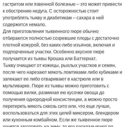
гастритом или язвенной болезнью – это может привести
к обострению недуга. С осторожностью стоит
употреблять тыкву и диабетикам – сахара в ней
содержится немало.
Для приготовления тыквенного пюре обычно
отбираются полностью созревшие плоды с достаточно
плотной кожурой, без каких-либо изъянов, включая и
подпорченные участки. Особенно вкусное пюре
получается из тыквы Крошка или Баттернат.
Тыкву очищают от кожицы, рыхлых участков и семян,
после чего нарезают мякоть ломтиками либо кубиками и
запекают ее либо отваривают в кастрюле или в
мультиварке. Пюре из тыквы можно приготовить с
помощью вилки, разминая ею кусочки овоща до
получения однородной консистенции, а можно просто
перетереть мякоть сквозь сито или, что еще лучше,
воспользоваться для этих целей миксером, блендером
или кухонным комбайном. Если же тыквенное пюре
хочется заготовить на зиму, то его раскладывают по