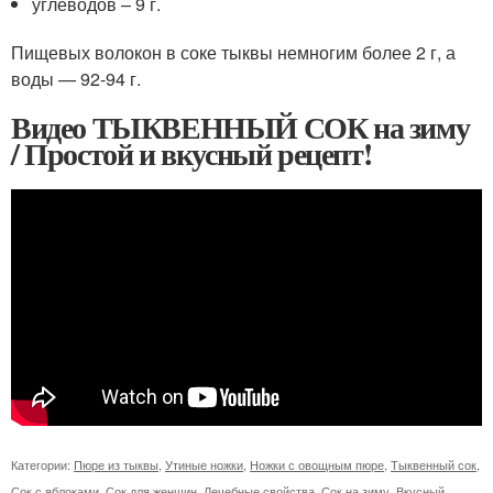
углеводов – 9 г.
Пищевых волокон в соке тыквы немногим более 2 г, а
воды — 92-94 г.
Видео ТЫКВЕННЫЙ СОК на зиму
/ Простой и вкусный рецепт!
Категории:
Пюре из тыквы
,
Утиные ножки
,
Ножки с овощным пюре
,
Тыквенный сок
,
Сок с яблоками
,
Сок для женщин
,
Лечебные свойства
,
Сок на зиму
,
Вкусный