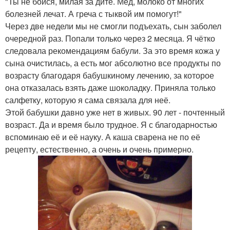
"Ты не бойся, милая за дитё. Мёд, молоко от многих
болезней лечат. А греча с тыквой им помогут!"
Через две недели мы не смогли подъехать, сын заболел
очередной раз. Попали только через 2 месяца. Я чётко
следовала рекомендациям бабули. За это время кожа у
сына очистилась, а есть мог абсолютно все продукты по
возрасту благодаря бабушкиному лечению, за которое
она отказалась взять даже шоколадку. Приняла только
салфетку, которую я сама связала для неё.
Этой бабушки давно уже нет в живых. 90 лет - почтенный
возраст. Да и время было трудное. Я с благодарностью
вспоминаю её и её науку. А каша сварена не по её
рецепту, естественно, а очень и очень примерно.