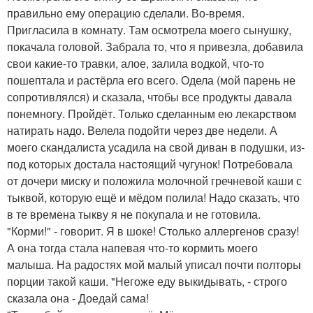
правильно ему операцию сделали. Во-время.
Пригласила в комнату. Там осмотрела моего сынушку,
покачала головой. Забрала то, что я привезла, добавила
свои какие-то травки, алое, залила водкой, что-то
пошептала и растёрла его всего. Одела (мой парень не
сопротивлялся) и сказала, чтобы все продукты давала
понемногу. Пройдёт. Только сделанным ею лекарством
натирать надо. Велела подойти через две недели. А
моего скандалиста усадила на свой диван в подушки, из-
под которых достала настоящий чугунок! Потребовала
от дочери миску и положила молочной гречневой каши с
тыквой, которую ещё и мёдом полила! Надо сказать, что
в те времена тыкву я не покупала и не готовила.
"Корми!" - говорит. Я в шоке! Столько аллергенов сразу!
А она тогда стала напевая что-то кормить моего
малыша. На радостях мой малый уписал почти полторы
порции такой каши. "Негоже еду выкидывать, - строго
сказала она - Доедай сама!