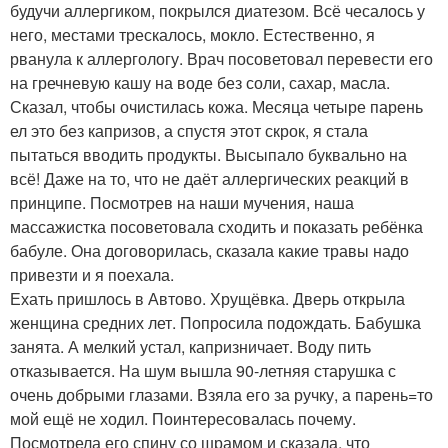
будучи аллергиком, покрылся диатезом. Всё чесалось у
него, местами трескалось, мокло. Естественно, я
рванула к аллергологу. Врач посоветовал перевести его
на гречневую кашу на воде без соли, сахар, масла.
Сказал, чтобы очистилась кожа. Месяца четыре парень
ел это без капризов, а спустя этот скрок, я стала
пытаться вводить продукты. Высыпало буквально на
всё! Даже на то, что не даёт аллергических реакций в
принципе. Посмотрев на наши мучения, наша
массажистка посоветовала сходить и показать ребёнка
бабуле. Она договорилась, сказала какие травы надо
привезти и я поехала.
Ехать пришлось в Автово. Хрущёвка. Дверь открыла
женщина средних лет. Попросила подождать. Бабушка
занята. А мелкий устал, капризничает. Воду пить
отказывается. На шум вышла 90-летняя старушка с
очень добрыми глазами. Взяла его за ручку, а парень=то
мой ещё не ходил. Поинтересовалась почему.
Посмотрела его спину со шрамом и сказала, что