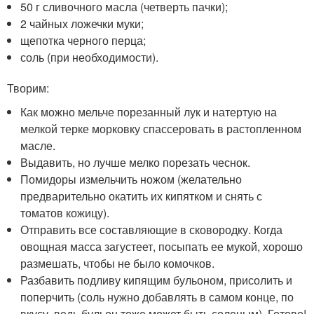
50 г сливочного масла (четверть пачки);
2 чайных ложечки муки;
щепотка черного перца;
соль (при необходимости).
Творим:
Как можно мельче порезанный лук и натертую на
мелкой терке морковку спассеровать в растопленном
масле.
Выдавить, но лучше мелко порезать чеснок.
Помидоры измельчить ножом (желательно
предварительно окатить их кипятком и снять с
томатов кожицу).
Отправить все составляющие в сковородку. Когда
овощная масса загустеет, посыпать ее мукой, хорошо
размешать, чтобы не было комочков.
Разбавить подливу кипящим бульоном, присолить и
поперчить (соль нужно добавлять в самом конце, по
вкусу, ведь бульон тоже может быть соленым). Готово!