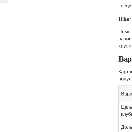
специ
Шаг 
Помес
разме
хруст
Вар
Карто
попул
Вари
Цел
клуб
Доль