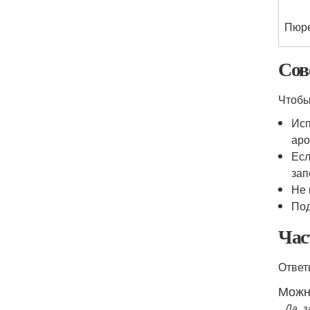
Пюр
Сов
Чтобы
Исп
аро
Есл
зап
Не 
Под
Час
Ответ
Можн
Да, 