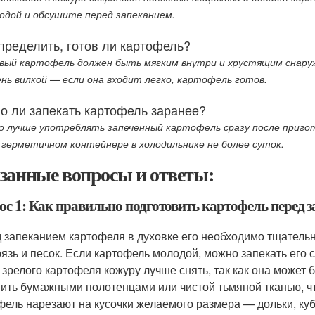
водой и обсушите перед запеканием.
пределить, готов ли картофель?
вый картофель должен быть мягким внутри и хрустящим снару
ень вилкой — если она входит легко, картофель готов.
о ли запекать картофель заранее?
но лучше употреблять запеченный картофель сразу после приго
в герметичном контейнере в холодильнике не более суток.
занные вопросы и ответы:
ос 1: Как правильно подготовить картофель перед з
 запеканием картофеля в духовке его необходимо тщательн
рязь и песок. Если картофель молодой, можно запекать его с 
 зрелого картофеля кожуру лучше снять, так как она может
ить бумажными полотенцами или чистой тьмяной тканью, ч
фель нарезают на кусочки желаемого размера — дольки, куб