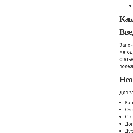
Как
Вве
Запек
метод
стать
полез
Нео
Для з
Кар
Оли
Сол
Доп
Дух