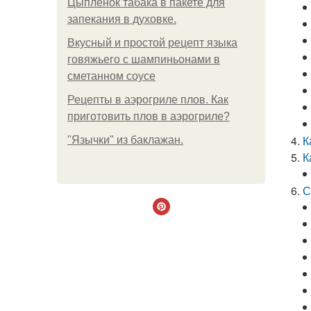
Цыплёнок табака в пакете для
запекания в духовке.
Вкусный и простой рецепт языка
говяжьего с шампиньонами в
сметанном соусе
Рецепты в аэрогриле плов. Как
приготовить плов в аэрогриле?
К
"Язычки" из баклажан.
К
С