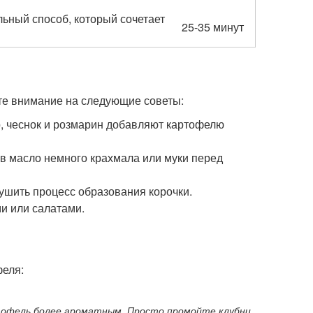
ьный способ, который сочетает
25-35 минут
те внимание на следующие советы:
р, чеснок и розмарин добавляют картофелю
 в масло немного крахмала или муки перед
ушить процесс образования корочки.
и или салатами.
феля:
ртофель более ароматным. Просто промойте клубни