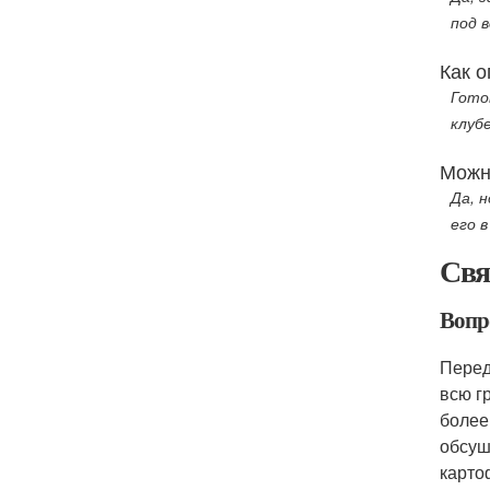
под 
Как о
Гото
клуб
Можн
Да, 
его 
Свя
Вопр
Перед
всю г
более
обсуш
карто