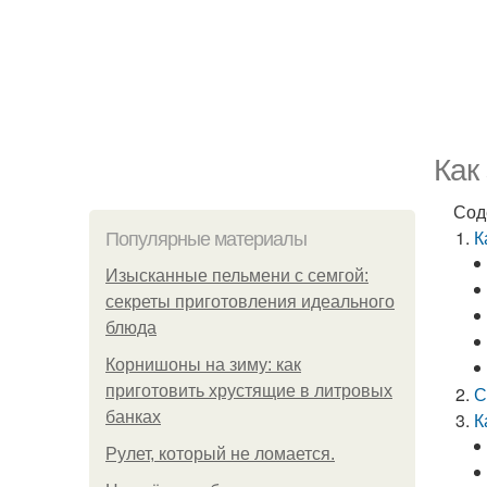
Как
Сод
К
Популярные материалы
Изысканные пельмени с семгой:
секреты приготовления идеального
блюда
Корнишоны на зиму: как
приготовить хрустящие в литровых
С
банках
К
Рулет, который не ломается.