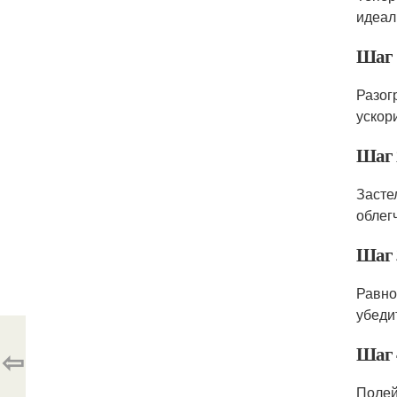
идеал
Шаг 
Разог
ускор
Шаг 
Засте
облег
Шаг 
Равно
убеди
Шаг 
⇦
Полей