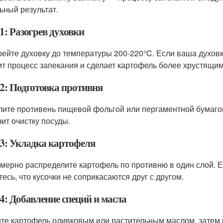
ьный результат.
1: Разогрев духовки
рейте духовку до температуры 200-220°C. Если ваша духов
ит процесс запекания и сделает картофель более хрустящим
2: Подготовка противня
лите противень пищевой фольгой или пергаментной бумагой
чит очистку посуды.
3: Укладка картофеля
мерно распределите картофель по противню в один слой. Е
тесь, что кусочки не соприкасаются друг с другом.
4: Добавление специй и масла
те картофель оливковым или растительным маслом, затем