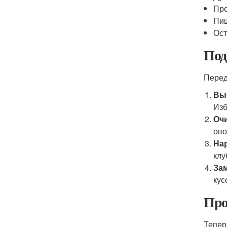
Про
Пищ
Ост
Под
Перед
Вы
Изб
Очи
ово
Нар
клу
За
кус
Про
Тепер