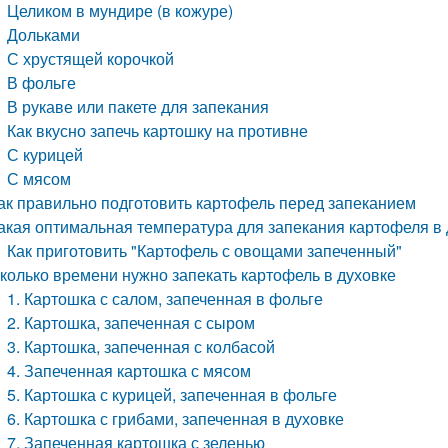
Целиком в мундире (в кожуре)
Дольками
С хрустящей корочкой
В фольге
В рукаве или пакете для запекания
Как вкусно запечь картошку на противне
С курицей
С мясом
ак правильно подготовить картофель перед запеканием
акая оптимальная температура для запекания картофеля в 
Как приготовить "Картофель с овощами запеченный"
колько времени нужно запекать картофель в духовке
1. Картошка с салом, запеченная в фольге
2. Картошка, запеченная с сыром
3. Картошка, запеченная с колбасой
4. Запеченная картошка с мясом
5. Картошка с курицей, запеченная в фольге
6. Картошка с грибами, запеченная в духовке
7. Запеченная картошка с зеленью