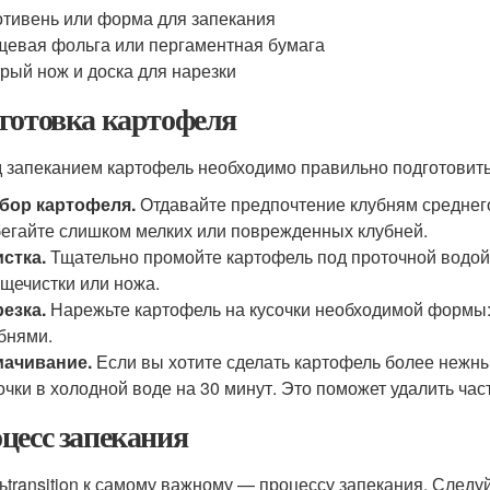
тивень или форма для запекания
евая фольга или пергаментная бумага
рый нож и доска для нарезки
готовка картофеля
 запеканием картофель необходимо правильно подготовить.
бор картофеля.
Отдавайте предпочтение клубням среднего
егайте слишком мелких или поврежденных клубней.
стка.
Тщательно промойте картофель под проточной водой,
щечистки или ножа.
езка.
Нарежьте картофель на кусочки необходимой формы: 
бнями.
мачивание.
Если вы хотите сделать картофель более нежн
очки в холодной воде на 30 минут. Это поможет удалить ча
цесс запекания
ьtransition к самому важному — процессу запекания. След