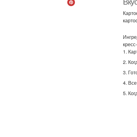
Вку
Карто
карто
Ингре
кресс
1. Ка
2. Ког
3. Го
4. Вс
5. Ко