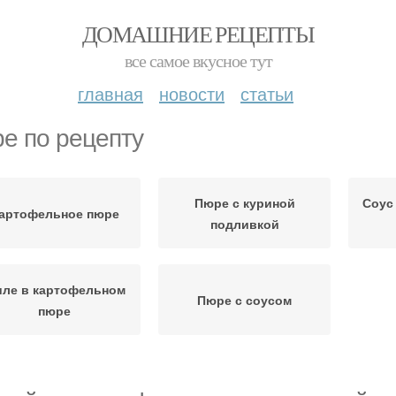
ДОМАШНИЕ РЕЦЕПТЫ
все самое вкусное тут
главная
новости
статьи
е по рецепту
Пюре с куриной
Соус
артофельное пюре
подливкой
ле в картофельном
Пюре с соусом
пюре