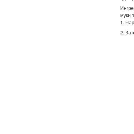
Ингре
муки 
1. На
2. За