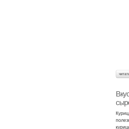
читат
Вку
сыр
Куриц
полез
куриц