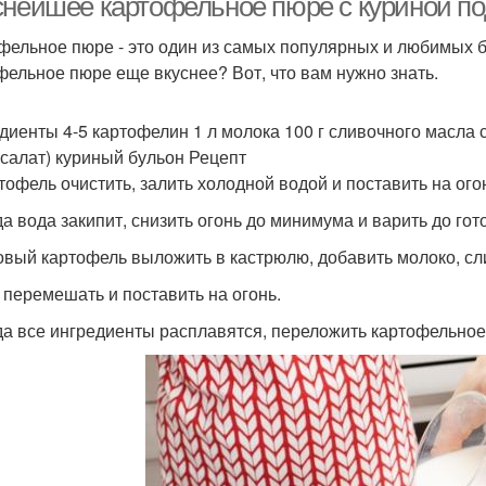
снейшее картофельное пюре с куриной под
фельное пюре - это один из самых популярных и любимых бл
фельное пюре еще вкуснее? Вот, что вам нужно знать.
диенты 4-5 картофелин 1 л молока 100 г сливочного масла со
-салат) куриный бульон Рецепт
ртофель очистить, залить холодной водой и поставить на ого
да вода закипит, снизить огонь до минимума и варить до гот
товый картофель выложить в кастрюлю, добавить молоко, сл
е перемешать и поставить на огонь.
гда все ингредиенты расплавятся, переложить картофельное