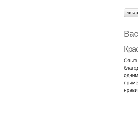
читат
Вас
Кра
Опытн
благо
одним
приме
нрави