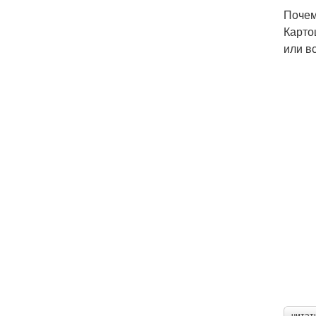
Почем
Карто
или в