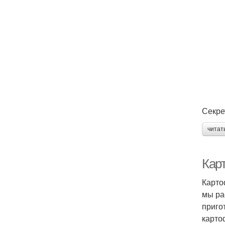
Секре
читат
Кар
Карто
мы ра
приго
карто