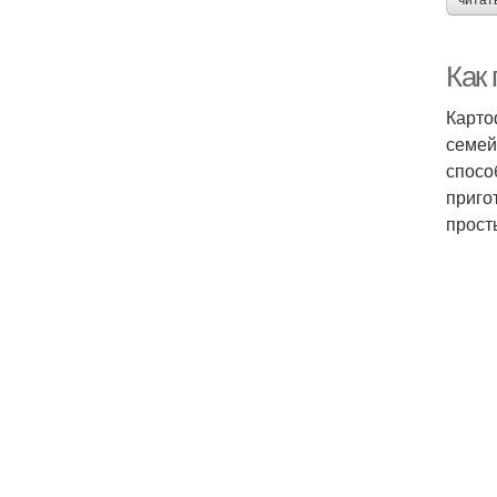
читат
Как 
Карто
семейн
спосо
приго
прост