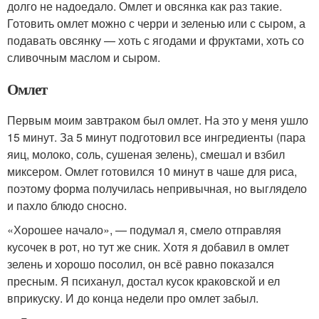
долго не надоедало. Омлет и овсянка как раз такие.
Готовить омлет можно с черри и зеленью или с сыром, а
подавать овсянку — хоть с ягодами и фруктами, хоть со
сливочным маслом и сыром.
Омлет
Первым моим завтраком был омлет. На это у меня ушло
15 минут. За 5 минут подготовил все ингредиенты (пара
яиц, молоко, соль, сушеная зелень), смешал и взбил
миксером. Омлет готовился 10 минут в чаше для риса,
поэтому форма получилась непривычная, но выглядело
и пахло блюдо сносно.
«Хорошее начало», — подумал я, смело отправляя
кусочек в рот, но тут же сник. Хотя я добавил в омлет
зелень и хорошо посолил, он всё равно показался
пресным. Я психанул, достал кусок краковской и ел
вприкуску. И до конца недели про омлет забыл.