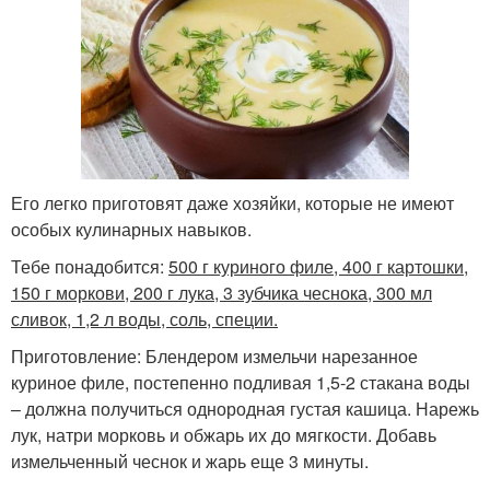
Его легко приготовят даже хозяйки, которые не имеют
особых кулинарных навыков.
Тебе понадобится:
500 г куриного филе, 400 г картошки,
150 г моркови, 200 г лука, 3 зубчика чеснока, 300 мл
сливок, 1,2 л воды, соль, специи.
Приготовление: Блендером измельчи нарезанное
куриное филе, постепенно подливая 1,5-2 стакана воды
– должна получиться однородная густая кашица. Нарежь
лук, натри морковь и обжарь их до мягкости. Добавь
измельченный чеснок и жарь еще 3 минуты.