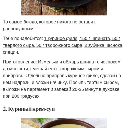
То самое блюдо, которое никого не оставит
равнодушным.
Тебе понадобится:
1 куриное филе, 150 г шпината, 50 г
твердого сыра, 50 г творожного сыра, 2 зубчика чеснока,
специи.
Приготовление: Измельчи и обжарь шпинат с чесноком
до мягкости, смешай его с творожным сыром и
приправь. Отдельно приправь куриное филе, сделай на
нем надрезы и вложи начинку. Посыпь тертым сыром,
выложи на пергамент и запекай 20-25 минут в духовке
при 200 градусах.
2. Куриный крем-суп