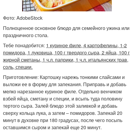
Фото: AdobeStock
Полноценное основное блюдо для семейного ужина или
праздничного стола.
Тебе понадобится:
1 куриное филе, 4 картофелины, 1-2
помидора, 1 луковица, 100 г твердого сыра, 2 яйца, 100 г
жирной сметаны, 1 ч.л. паприки, 1 ч.л. итальянских трав,
соль, специи.
Приготовление: Картошку нарежь тонкими слайсами и
выложи ее в форму для запекания. Приправь и добавь
мелко нарезанное куриное филе. Отдельно венчиком
взбей яйца, сметану и специи, и всыпь туда половину
тертого сыра. Залей блюдо этой заливкой и добавь
сверху кольца лука, а затем – помидоров. Запекай 20
минут в духовке при 180 градусах, после чего посыпь
оставшимся сыром и запекай еще 20 минут.