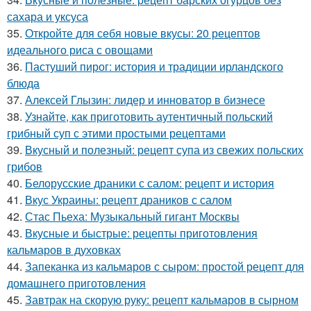
сахара и уксуса
35.
Откройте для себя новые вкусы: 20 рецептов
идеального риса с овощами
36.
Пастуший пирог: история и традиции ирландского
блюда
37.
Алексей Глызин: лидер и инноватор в бизнесе
38.
Узнайте, как приготовить аутентичный польский
грибный суп с этими простыми рецептами
39.
Вкусный и полезный: рецепт супа из свежих польских
грибов
40.
Белорусские драники с салом: рецепт и история
41.
Вкус Украины: рецепт драников с салом
42.
Стас Пьеха: Музыкальный гигант Москвы
43.
Вкусные и быстрые: рецепты приготовления
кальмаров в духовках
44.
Запеканка из кальмаров с сыром: простой рецепт для
домашнего приготовления
45.
Завтрак на скорую руку: рецепт кальмаров в сырном