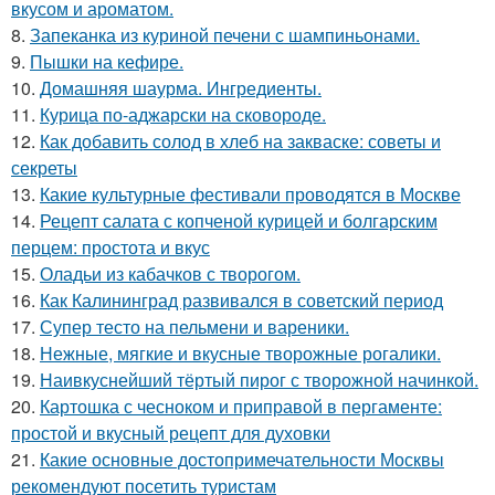
вкусом и ароматом.
8.
Запеканка из куриной печени с шампиньонами.
9.
Пышки на кефире.
10.
Домашняя шаурма. Ингредиенты.
11.
Курица по-аджарски на сковороде.
12.
Как добавить солод в хлеб на закваске: советы и
секреты
13.
Какие культурные фестивали проводятся в Москве
14.
Рецепт салата с копченой курицей и болгарским
перцем: простота и вкус
15.
Оладьи из кабачков с творогом.
16.
Как Калининград развивался в советский период
17.
Супер тесто на пельмени и вареники.
18.
Нежные, мягкие и вкусные творожные рогалики.
19.
Наивкуснейший тёртый пирог с творожной начинкой.
20.
Картошка с чесноком и приправой в пергаменте:
простой и вкусный рецепт для духовки
21.
Какие основные достопримечательности Москвы
рекомендуют посетить туристам