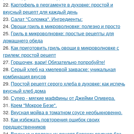
22.
Картофель в пергаменте в духовке: простой и
вкусный рецепт для каждый день
23.
Cалат "Соломка". Ингредиенты:
24.
Овощи гриль в микроволновке: полезно и просто
25.
Гриль в микроволновке: простые рецепты для
домашнего обеда
26.
Как приготовить гриль овощи в микроволновке с
грилем: простой рецепт
27.
Горшочек, вари! Обязательно попробуйте!
28.
Серый хлеб на хмелевой закваске: уникальная
комбинация вкусов
29.
Простой рецепт серого хлеба в духовке: как испечь
вкусный хлеб дома
30.
Супер - мягкие маффины от Джейми Оливера.
31.
Крем "Мокрое Безе".
32.
Вкусная мойва в томатном соусе необыкновенно.
33.
Как избежать повторения ошибок своих
предшественников
34.
Вкусные и полезные: рецепт барских огурцов без