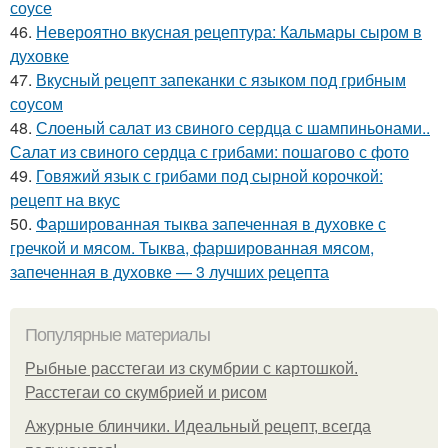
соусе
46.
Невероятно вкусная рецептура: Кальмары сыром в
духовке
47.
Вкусный рецепт запеканки с языком под грибным
соусом
48.
Слоеный салат из свиного сердца с шампиньонами..
Салат из свиного сердца с грибами: пошагово с фото
49.
Говяжий язык с грибами под сырной корочкой:
рецепт на вкус
50.
Фаршированная тыква запеченная в духовке с
гречкой и мясом. Тыква, фаршированная мясом,
запеченная в духовке — 3 лучших рецепта
Популярные материалы
Рыбные расстегаи из скумбрии с картошкой.
Расстегаи со скумбрией и рисом
Ажурные блинчики. Идеальный рецепт, всегда