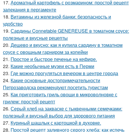
17.
Ароматный картофель с розмарином: простой рецепт
запекания в пергаменте
18.
Витамины из железной банки: безопасность и
удобство
19.
Сардины Connetable GENEREUSE в томатном соусе:
полезные и вкусные рецепты
20.
Дешево и вкусно: как я купила сардину в томатном
соусе с овощным гарниром за копейки
21.
Простое и быстрое печенье на кефире.
22.
Какие необычные музеи есть в Перми
23.
Где можно прогуляться вечером в центре города
24.
Какие основные достопримечательности
Петрозаводска рекомендуют посетить туристам
25.
Как приготовить гриль овощи в микроволновке с
грилем: простой рецепт
26.
Серый хлеб на закваске с тыквенными семечками:
полезный и вкусный выбор для здорового питания
27.
Куриный шашлык с картошкой в духовке.
28.
Простой рецепт заливного серого хлеба: как испечь