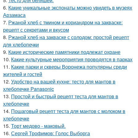
5.
Тесто для беляшей.
6.
Какие уникальные экспонаты можно увидеть в музеях
Арзамаса
7.
Ржаной хлеб с тмином и кориандром на закваске:
рецепт с секретами и вкусом
8.
Ржаной хлеб на закваске с солодом: простой рецепт
для хлебопечки
9.
Какие исторические памятники подлежат охране
10.
Какие культурные мероприятия проводятся в парках
11.
Какие парки и скверы Воронежа популярны среди
жителей и гостей
12.
Удобство на вашей кухне: тесто для мантов в
хлебопечке Panasonic
13.
Простой и быстрый рецепт теста для мантов в
хлебопечке
14.
Пошаговый рецепт теста для мантов с молоком в
хлебопечке
15.
Торт медово - маковый.
16.
Сергей Трофимов: Голос Выборга