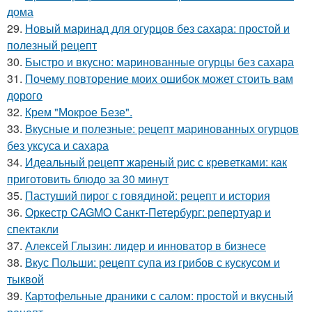
дома
29.
Новый маринад для огурцов без сахара: простой и
полезный рецепт
30.
Быстро и вкусно: маринованные огурцы без сахара
31.
Почему повторение моих ошибок может стоить вам
дорого
32.
Крем "Мокрое Безе".
33.
Вкусные и полезные: рецепт маринованных огурцов
без уксуса и сахара
34.
Идеальный рецепт жареный рис с креветками: как
приготовить блюдо за 30 минут
35.
Пастуший пирог с говядиной: рецепт и история
36.
Оркестр CAGMO Санкт-Петербург: репертуар и
спектакли
37.
Алексей Глызин: лидер и инноватор в бизнесе
38.
Вкус Польши: рецепт супа из грибов с кускусом и
тыквой
39.
Картофельные драники с салом: простой и вкусный