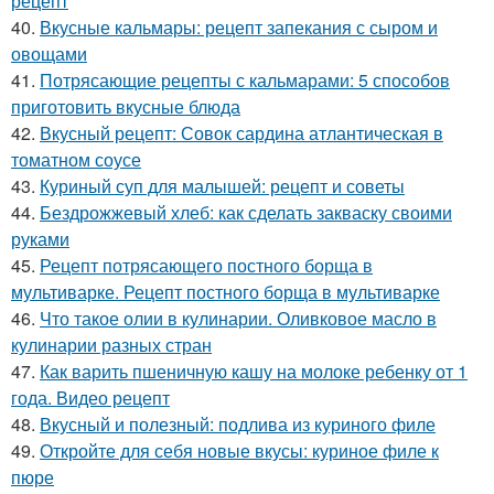
рецепт
40.
Вкусные кальмары: рецепт запекания с сыром и
овощами
41.
Потрясающие рецепты с кальмарами: 5 способов
приготовить вкусные блюда
42.
Вкусный рецепт: Совок сардина атлантическая в
томатном соусе
43.
Куриный суп для малышей: рецепт и советы
44.
Бездрожжевый хлеб: как сделать закваску своими
руками
45.
Рецепт потрясающего постного борща в
мультиварке. Рецепт постного борща в мультиварке
46.
Что такое олии в кулинарии. Оливковое масло в
кулинарии разных стран
47.
Как варить пшеничную кашу на молоке ребенку от 1
года. Видео рецепт
48.
Вкусный и полезный: подлива из куриного филе
49.
Откройте для себя новые вкусы: куриное филе к
пюре