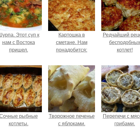
Шурпа. Этот суп к
Картошка в
Редчайший рец
нам с Востока
сметане. Нам
бесподобны
пришел.
понадобится:
котлет!
Сочные рыбные
Творожное печенье
Перепечи с мяс
котлеты.
с яблоками.
грибами.