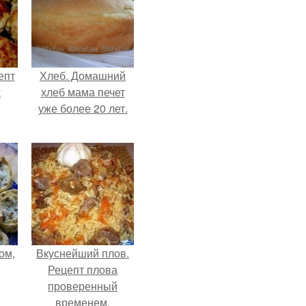
епт
Хлеб. Домашний
х
хлеб мама печет
уже более 20 лет.
ом,
Вкуснейший плов.
Рецепт плова
проверенный
временем.