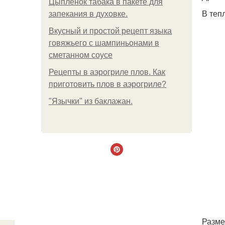
Цыплёнок табака в пакете для
В теп
запекания в духовке.
Вкусный и простой рецепт языка
говяжьего с шампиньонами в
сметанном соусе
Рецепты в аэрогриле плов. Как
приготовить плов в аэрогриле?
"Язычки" из баклажан.
Разме