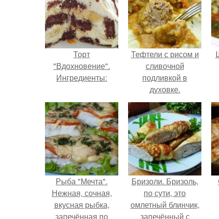
Торт
Тефтели с рисом и
"Вдохновение".
сливочной
Ингредиенты:
подливкой в
духовке.
Рыба "Мечта".
Бризоли. Бризоль,
Нежная, сочная,
по сути, это
вкусная рыбка,
омлетный блинчик,
запечённая по
запечённый с