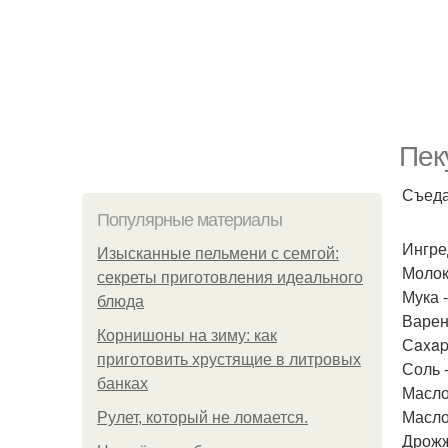
Пек
Съеда
Популярные материалы
Ингре
Изысканные пельмени с семгой:
Молок
секреты приготовления идеального
Мука 
блюда
Варен
Корнишоны на зиму: как
Сaxap 
приготовить хрустящие в литровых
Соль -
банках
Масло
Масло 
Рулет, который не ломается.
Дрожж