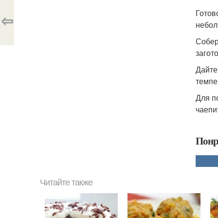
Готов
⇦
небол
Собер
загот
Дайте
темпе
Для п
чаепи
Понр
Читайте также