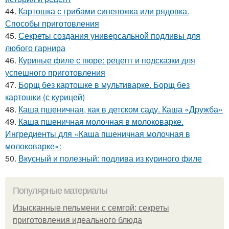
44.
Картошка с грибами синеножка или рядовка.
Способы приготовления
45.
Секреты создания универсальной подливы для
любого гарнира
46.
Куриные филе с пюре: рецепт и подсказки для
успешного приготовления
47.
Борщ без картошке в мультиварке. Борщ без
картошки (с курицей)
48.
Каша пшеничная, как в детском саду. Каша «Дружба»
49.
Каша пшеничная молочная в молоковарке.
Ингредиенты для «Каша пшеничная молочная в
молоковарке»:
50.
Вкусный и полезный: подлива из куриного филе
Популярные материалы
Изысканные пельмени с семгой: секреты
приготовления идеального блюда