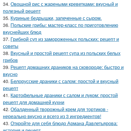
34.
Овощной рис с жареными креветками: вкусный и
полезный рецепт
35.
Куриные бедрышки, запеченные с сыром.
36.
Польские грибы: мастер-класс по приготовлению
вкуснейших блюд
37.
Грибной суп из замороженных польских: рецепт и
советы
38.
Вкусный и простой рецепт супа из польских белых
грибов
39.
Рецепт домашних драников на сковороде: быстро и
вкусно
40.
Белорусские драники с салом: простой и вкусный
рецепт
41.
Картофельные драники с салом и луком: простой
рецепт для домашней кухни
42.
Обалденный творожный крем для тортиков -
нереально вкусно и всего из 3 ингредиентов!
43.
Откройте для себя блюдо Армана Давлетьярова:
история и рецепт