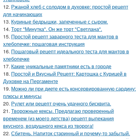
12.
Ржаной хлеб с солодом в духовке: простой рецепт
для начинающих
13.
Куриные бедрышки, запеченные с сыром.
14.
Торт "Минутка". Он же торт "Светлана".
15.
Простой рецепт заварного теста для мантов в
хлебопечке: пошаговая инструкция
16.
Пошаговый рецепт идеального теста для мантов в
хлебопечке
17.
Какие уникальные памятники есть в городе
18.
Простой и Вкусный Рецепт: Картошка с Курицей в
Духовке на Пергаменте
19.
Можно ли при диете есть консервированную сардину:
плюсы и минусы
20.
Рулет или рецепт очень удачного бисквита.
21.
Творожные кексы. Предлагаю проверенный
временем (из моего детства) рецепт выпекания
вкусного, воздушного кекса из творога!
22.
Сбитень. Напиток старинный и почему-то забытый.