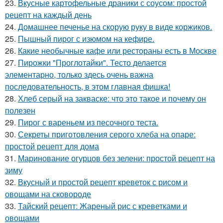
23.
Вкусные картофельные драники с соусом: простой
рецепт на каждый день
24.
Домашнее печенье на скорую руку в виде коржиков.
25.
Пышный пирог с изюмом на кефире.
26.
Какие необычные кафе или рестораны есть в Москве
27.
Пирожки "Проглотайки". Тесто делается
элементарно, только здесь очень важна
последовательность, в этом главная фишка!
28.
Хлеб серый на закваске: что это такое и почему он
полезен
29.
Пирог с вареньем из песочного теста.
30.
Секреты приготовления серого хлеба на опаре:
простой рецепт для дома
31.
Маринование огурцов без зелени: простой рецепт на
зиму
32.
Вкусный и простой рецепт креветок с рисом и
овощами на сковороде
33.
Тайский рецепт: Жареный рис с креветками и
овощами