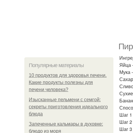
Пир
Ингре
Яйца -
Популярные материалы
Мука -
10 продуктов для здоровья печени.
Сахар 
Какие продукты полезны для
Сливо
печени человека?
Сухие
Изысканные пельмени с семгой:
Банан
секреты приготовления идеального
Спосо
блюда
Шаг 1
Шаг 2
Запеченные кальмары в духовке:
Шаг 3
блюдо из моря