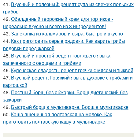
41.
Вкусный и полезный: рецепт супа из свежих польских
грибов
42.
Обалденный творожный крем для тортиков -
нереально вкусно и всего из 3 ингредиентов!
43.
Запеканка из кальмаров и сыра: быстро и вкусно
44.
Как приготовить серые рядовки. Как варить грибы
рядовки перед жаркой
45.
Вкусный и простой рецепт говяжьего языка
запеченного с овощами и грибами
46.
Купеческая сладость: рецепт гречки с мясом и тыквой
47.
Вкусный рецепт: Говяжий язык в духовке с грибами и
картошкой
48.
Постный борщ без обжарки. Борщ диетический без
зажарки
49.
Быстрый борщ в мультиварке. Борщ в мультиварке
50.
Каша пшеничная полтавская на молоке. Как
приготовить полтавскую кашу в мультиварке