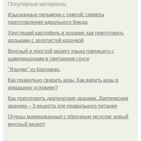
Популярные материалы
Изысканные пельмени с семгой: секреты
приготовления идеального блюда
Хрустящий картофель в духовке: как приготовить
дольками с золотистой корочкой
Вкусный и простой рецепт языка говяжьего с
шампиньонами в сметанном соусе
"Язычки" из баклажан.
Как правильно сварить казы. Как варить казы в
домашних условиях?
Как приготовить диетические драники. Диетические
драники – 3 рецепта для правильного питания
Огурцы маринованные с яблочным уксусом: новый
вкусный рецепт