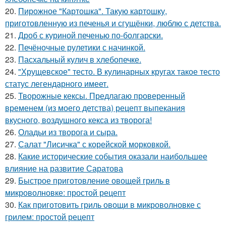
20.
Пирожное "Картошка". Такую картошку,
приготовленную из печенья и сгущёнки, люблю с детства.
21.
Дроб с куриной печенью по-болгарски.
22.
Печёночные рулетики с начинкой.
23.
Пасхальный кулич в хлебопечке.
24.
"Хрущевское" тесто. В кулинарных кругах такое тесто
статус легендарного имеет.
25.
Творожные кексы. Предлагаю проверенный
временем (из моего детства) рецепт выпекания
вкусного, воздушного кекса из творога!
26.
Оладьи из творога и сыра.
27.
Салат "Лисичка" с корейской морковкой.
28.
Какие исторические события оказали наибольшее
влияние на развитие Саратова
29.
Быстрое приготовление овощей гриль в
микроволновке: простой рецепт
30.
Как приготовить гриль овощи в микроволновке с
грилем: простой рецепт