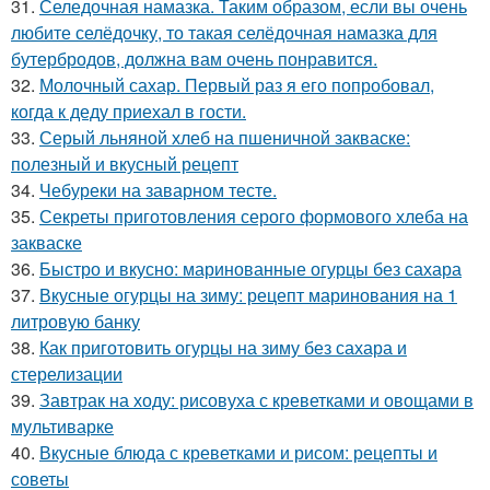
31.
Селедочная намазка. Таким образом, если вы очень
любите селёдочку, то такая селёдочная намазка для
бутербродов, должна вам очень понравится.
32.
Молочный сахар. Первый раз я его попробовал,
когда к деду приехал в гости.
33.
Серый льняной хлеб на пшеничной закваске:
полезный и вкусный рецепт
34.
Чебуреки на заварном тесте.
35.
Секреты приготовления серого формового хлеба на
закваске
36.
Быстро и вкусно: маринованные огурцы без сахара
37.
Вкусные огурцы на зиму: рецепт маринования на 1
литровую банку
38.
Как приготовить огурцы на зиму без сахара и
стерелизации
39.
Завтрак на ходу: рисовуха с креветками и овощами в
мультиварке
40.
Вкусные блюда с креветками и рисом: рецепты и
советы