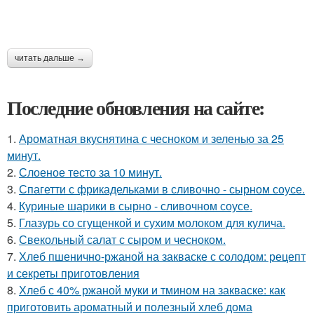
читать дальше →
Последние обновления на сайте:
1.
Ароматная вкуснятина с чесноком и зеленью за 25
минут.
2.
Слоеное тесто за 10 минут.
3.
Спагетти с фрикадельками в сливочно - сырном соусе.
4.
Куриные шарики в сырно - сливочном соусе.
5.
Глазурь со сгущенкой и сухим молоком для кулича.
6.
Свекольный салат с сыром и чесноком.
7.
Хлеб пшенично-ржаной на закваске с солодом: рецепт
и секреты приготовления
8.
Хлеб с 40% ржаной муки и тмином на закваске: как
приготовить ароматный и полезный хлеб дома