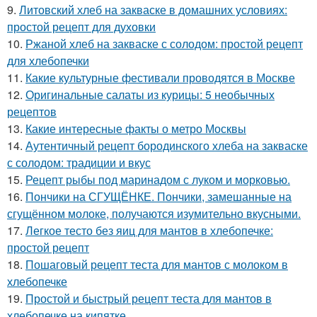
9.
Литовский хлеб на закваске в домашних условиях:
простой рецепт для духовки
10.
Ржаной хлеб на закваске с солодом: простой рецепт
для хлебопечки
11.
Какие культурные фестивали проводятся в Москве
12.
Оригинальные салаты из курицы: 5 необычных
рецептов
13.
Какие интересные факты о метро Москвы
14.
Аутентичный рецепт бородинского хлеба на закваске
с солодом: традиции и вкус
15.
Рецепт рыбы под маринадом с луком и морковью.
16.
Пончики на СГУЩЁНКЕ. Пончики, замешанные на
сгущённом молоке, получаются изумительно вкусными.
17.
Легкое тесто без яиц для мантов в хлебопечке:
простой рецепт
18.
Пошаговый рецепт теста для мантов с молоком в
хлебопечке
19.
Простой и быстрый рецепт теста для мантов в
хлебопечке на кипятке