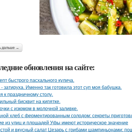
ь дальше →
ледние обновления на сайте:
епт быстрого пасхального кулича.
 - затируха. Именно так готовила этот суп моя бабушка.
я к праздничному столу.
ильный бисквит на кипятке.
очки с изюмом в молочной заливке.
ной хлеб с ферментированным солодом: секреты приготов
ие из улиц и площадей Уфы имеют историческое значение
стой и вкусный салат Цезарь с грибами шампиньонами: по