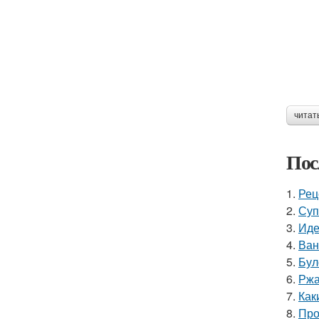
читат
Пос
1.
Рец
2.
Суп
3.
Иде
4.
Ван
5.
Бул
6.
Ржа
7.
Как
8.
Про