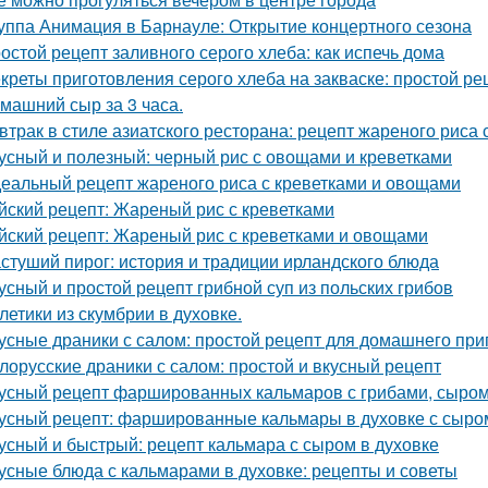
уппа Анимация в Барнауле: Открытие концертного сезона
остой рецепт заливного серого хлеба: как испечь дома
креты приготовления серого хлеба на закваске: простой ре
машний сыр за 3 часа.
втрак в стиле азиатского ресторана: рецепт жареного риса 
усный и полезный: черный рис с овощами и креветками
еальный рецепт жареного риса с креветками и овощами
йский рецепт: Жареный рис с креветками
йский рецепт: Жареный рис с креветками и овощами
стуший пирог: история и традиции ирландского блюда
усный и простой рецепт грибной суп из польских грибов
летики из скумбрии в духовке.
усные драники с салом: простой рецепт для домашнего при
лорусские драники с салом: простой и вкусный рецепт
усный рецепт фаршированных кальмаров с грибами, сыром
усный рецепт: фаршированные кальмары в духовке с сыро
усный и быстрый: рецепт кальмара с сыром в духовке
усные блюда с кальмарами в духовке: рецепты и советы