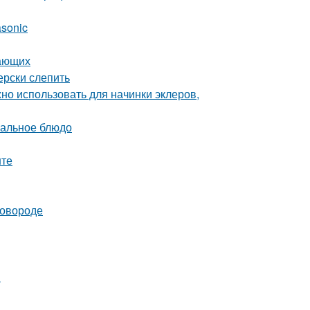
asonic
нающих
ерски слепить
но использовать для начинки эклеров,
еальное блюдо
нте
ковороде
и