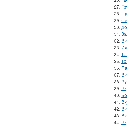
27.
Гр
28.
Пр
29.
Се
30.
До
31.
За
32.
Вк
33.
Ид
34.
Та
35.
Та
36.
Па
37.
Вк
38.
Ру
39.
Вк
40.
Бе
41.
Вк
42.
Вк
43.
Вк
44.
Вк