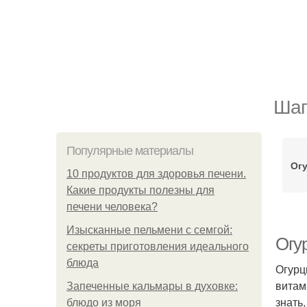
Шаг
Популярные материалы
Ог
10 продуктов для здоровья печени.
Какие продукты полезны для
печени человека?
Изысканные пельмени с семгой:
Огу
секреты приготовления идеального
блюда
Огурц
витам
Запеченные кальмары в духовке:
знать
блюдо из моря