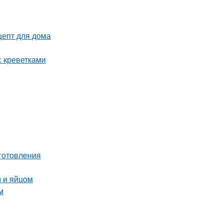
цепт для дома
с креветками
готовления
 и яйцом
м