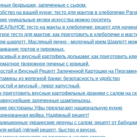
иные бедрышки, запеченные с сыром.
обство на вашей кухне: тесто для мантов в хлебопечке Pan
кие уникальные музеи искусства можно посетить
ЕАЛЬНОЕ тесто на манты в хлебопечке: рецепт для начи
гкое тесто для мантов: как приготовить в хлебопечке и маст
ем шарлотт. Масляный яично - молочный крем Шарлотт мож
аивания тортов и пирожных.
асивый и вкусный картофель дольками: как приготовить ид
оматное творожное печенье с корицей.
остой и Вкусный Рецепт Запеченной Картошки на Пергаме
тамины из железной банки: безопасность и удобство
остой и вкусный - пирог капустный.
к приготовить вкусные картофельные драники с салом на с
ивкуснейшие запеченные шампиньоны.
кие рестораны Уфы предлагают национальную кухню
ринованная мойва. Надёжный рецепт!
адиционные украинские деруны с салом: рецепт от бабушк
ля-кебаб (лёгкий рецепт, быстро и вкусно.
е можно прогуляться вечером в центре города