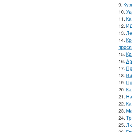
9.
Кур
10.
Уд
11.
Ка
12.
ИД
13.
Ле
14.
Кр
просл
15.
Кр
16.
Ар
17.
Пр
18.
Ви
19.
Пр
20.
Ка
21.
На
22.
Ка
23.
Ма
24.
Тр
25.
Лю
26.
Гд