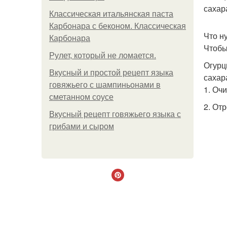
сахар
Классическая итальянская паста
Карбонара с беконом. Классическая
Что н
Карбонара
Чтобы
Рулет, который не ломается.
Огурц
Вкусный и простой рецепт языка
сахар
говяжьего с шампиньонами в
1. Оч
сметанном соусе
2. От
Вкусный рецепт говяжьего языка с
грибами и сыром