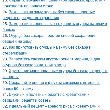
полезность на вашем столе
24.
Закрываю на зиму огурцы без сахара: простые
рецепты для долгого хранения
25.
Заморозки и соленья: как сохранить огурцы на зиму в
банках
26.
Огурцы без сахара: простой способ сохранения
овощей на зиму
27.
Как приготовить огурцы на зиму без сахара и
стерелизации
28.
Запаситесь свежим вкусом: рецепт маринада для
огурцов без сахара на 1 литр воды
29.
Хрустящие маринованные огурцы без сахара: рецепт
и советы
30.
Сохраняйте овощи и фрукты свежими с помощью
банок 50 на зиму
31.
Вкусный и полезный ризотто с креветками и
овощами: рецепт и советы
32.
Идеальный рецепт жареного риса с креветками и