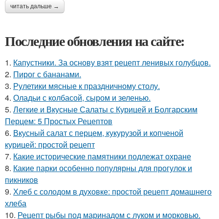
читать дальше →
Последние обновления на сайте:
1.
Капустники. За основу взят рецепт ленивых голубцов.
2.
Пирог с бананами.
3.
Рулетики мясные к праздничному столу.
4.
Оладьи с колбасой, сыром и зеленью.
5.
Легкие и Вкусные Салаты с Курицей и Болгарским
Перцем: 5 Простых Рецептов
6.
Вкусный салат с перцем, кукурузой и копченой
курицей: простой рецепт
7.
Какие исторические памятники подлежат охране
8.
Какие парки особенно популярны для прогулок и
пикников
9.
Хлеб с солодом в духовке: простой рецепт домашнего
хлеба
10.
Рецепт рыбы под маринадом с луком и морковью.