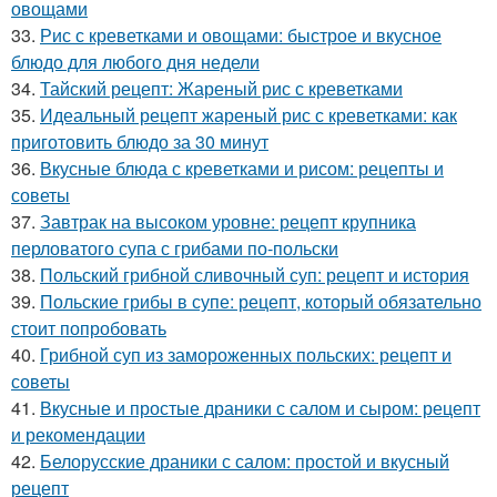
овощами
33.
Рис с креветками и овощами: быстрое и вкусное
блюдо для любого дня недели
34.
Тайский рецепт: Жареный рис с креветками
35.
Идеальный рецепт жареный рис с креветками: как
приготовить блюдо за 30 минут
36.
Вкусные блюда с креветками и рисом: рецепты и
советы
37.
Завтрак на высоком уровне: рецепт крупника
перловатого супа с грибами по-польски
38.
Польский грибной сливочный суп: рецепт и история
39.
Польские грибы в супе: рецепт, который обязательно
стоит попробовать
40.
Грибной суп из замороженных польских: рецепт и
советы
41.
Вкусные и простые драники с салом и сыром: рецепт
и рекомендации
42.
Белорусские драники с салом: простой и вкусный
рецепт