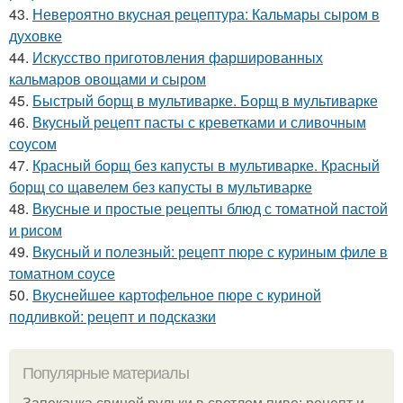
43.
Невероятно вкусная рецептура: Кальмары сыром в
духовке
44.
Искусство приготовления фаршированных
кальмаров овощами и сыром
45.
Быстрый борщ в мультиварке. Борщ в мультиварке
46.
Вкусный рецепт пасты с креветками и сливочным
соусом
47.
Красный борщ без капусты в мультиварке. Красный
борщ со щавелем без капусты в мультиварке
48.
Вкусные и простые рецепты блюд с томатной пастой
и рисом
49.
Вкусный и полезный: рецепт пюре с куриным филе в
томатном соусе
50.
Вкуснейшее картофельное пюре с куриной
подливкой: рецепт и подсказки
Популярные материалы