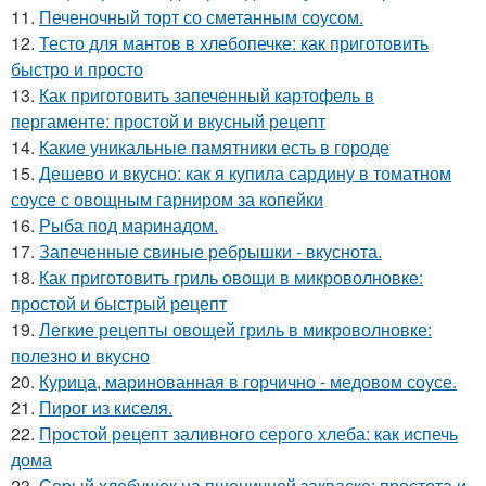
11.
Печеночный торт со сметанным соусом.
12.
Тесто для мантов в хлебопечке: как приготовить
быстро и просто
13.
Как приготовить запеченный картофель в
пергаменте: простой и вкусный рецепт
14.
Какие уникальные памятники есть в городе
15.
Дешево и вкусно: как я купила сардину в томатном
соусе с овощным гарниром за копейки
16.
Рыба под маринадом.
17.
Запеченные свиные ребрышки - вкуснота.
18.
Как приготовить гриль овощи в микроволновке:
простой и быстрый рецепт
19.
Легкие рецепты овощей гриль в микроволновке:
полезно и вкусно
20.
Курица, маринованная в горчично - медовом соусе.
21.
Пирог из киселя.
22.
Простой рецепт заливного серого хлеба: как испечь
дома
23.
Серый хлебушек на пшеничной закваске: простота и