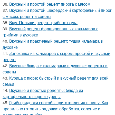
36.
Вкусный и простой рецепт пирога с мясом
37.
Вкусный и простой шефердский картофельный пирог
с мясом: рецепт и советы
38.
Вкус Польши: рецепт грибного супа
39.
Вкусный рецепт фаршированных кальмаров с
грибами в духовке
40.
Вкусный и практичный рецепт: тушка кальмара в
духовке
41.
Запеканка из кальмаров с сыром: простой и вкусный
рецепт
42.
Вкусные блюда с кальмарами в духовке: рецепты и
советы
43.
Курица с пюре: быстрый и вкусный рецепт для всей
семьи
44.
Вкусные и простые рецепты: блюда из
картофельного пюре и курицы
45.
Грибы рядовки способы приготовления в пищу. Как
правильно готовить рядовки: обработка, соление и
маринование грибов