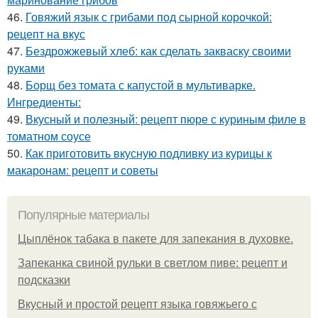
46.
Говяжий язык с грибами под сырной корочкой:
рецепт на вкус
47.
Бездрожжевый хлеб: как сделать закваску своими
руками
48.
Борщ без томата с капустой в мультиварке.
Ингредиенты:
49.
Вкусный и полезный: рецепт пюре с куриным филе в
томатном соусе
50.
Как приготовить вкусную подливку из курицы к
макаронам: рецепт и советы
Популярные материалы
Цыплёнок табака в пакете для запекания в духовке.
Запеканка свиной рульки в светлом пиве: рецепт и
подсказки
Вкусный и простой рецепт языка говяжьего с