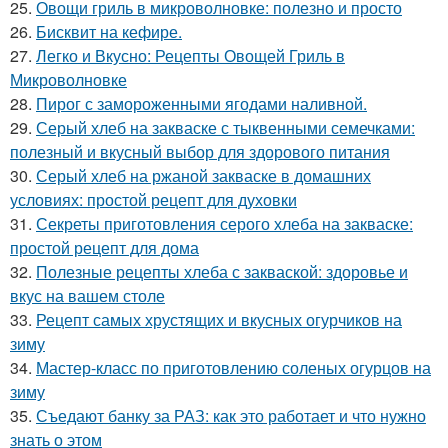
25.
Овощи гриль в микроволновке: полезно и просто
26.
Бисквит на кефире.
27.
Легко и Вкусно: Рецепты Овощей Гриль в
Микроволновке
28.
Пирог с замороженными ягодами наливной.
29.
Серый хлеб на закваске с тыквенными семечками:
полезный и вкусный выбор для здорового питания
30.
Серый хлеб на ржаной закваске в домашних
условиях: простой рецепт для духовки
31.
Секреты приготовления серого хлеба на закваске:
простой рецепт для дома
32.
Полезные рецепты хлеба с закваской: здоровье и
вкус на вашем столе
33.
Рецепт самых хрустящих и вкусных огурчиков на
зиму
34.
Мастер-класс по приготовлению соленых огурцов на
зиму
35.
Съедают банку за РАЗ: как это работает и что нужно
знать о этом