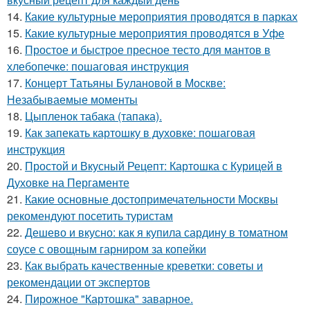
14.
Какие культурные мероприятия проводятся в парках
15.
Какие культурные мероприятия проводятся в Уфе
16.
Простое и быстрое пресное тесто для мантов в
хлебопечке: пошаговая инструкция
17.
Концерт Татьяны Булановой в Москве:
Незабываемые моменты
18.
Цыпленок табака (тапака).
19.
Как запекать картошку в духовке: пошаговая
инструкция
20.
Простой и Вкусный Рецепт: Картошка с Курицей в
Духовке на Пергаменте
21.
Какие основные достопримечательности Москвы
рекомендуют посетить туристам
22.
Дешево и вкусно: как я купила сардину в томатном
соусе с овощным гарниром за копейки
23.
Как выбрать качественные креветки: советы и
рекомендации от экспертов
24.
Пирожное "Картошка" заварное.