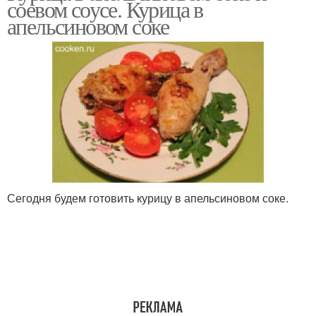
соевом соусе. Курица в
апельсиновым соком
апельсиновом соке
Сегодня будем готовить курицу в апельсиновом соке.