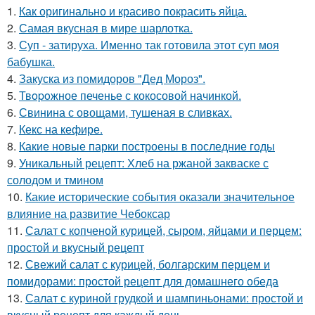
1.
Как оригинально и красиво покрасить яйца.
2.
Самая вкусная в мире шарлотка.
3.
Суп - затируха. Именно так готовила этот суп моя
бабушка.
4.
Закуска из помидоров "Дед Мороз".
5.
Твopoжное печенье с кокосовой начинкой.
6.
Свинина с овощами, тушеная в сливках.
7.
Кекс на кефире.
8.
Какие новые парки построены в последние годы
9.
Уникальный рецепт: Хлеб на ржаной закваске с
солодом и тмином
10.
Какие исторические события оказали значительное
влияние на развитие Чебоксар
11.
Салат с копченой курицей, сыром, яйцами и перцем:
простой и вкусный рецепт
12.
Свежий салат с курицей, болгарским перцем и
помидорами: простой рецепт для домашнего обеда
13.
Салат с куриной грудкой и шампиньонами: простой и
вкусный рецепт для каждый день