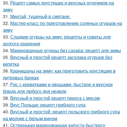
30.
Рецепт самых хрустящих и вкусных огурчиков на
зиму
31.
Минтай, тушеный в сметане.
32.
Мастер-класс по приготовлению соленых огурцов на
зиму
33.
Сладкие огурцы на зиму: рецепты и советы для
долгого хранения
34.
Маринованные огурцы без сахара: рецепт для зимы
35.
Вкусный и простой рецепт засолака огурцов без
кипятка
36.
Корнишоны на зиму: как приготовить хрустящие в
литровых банках
37.
Рис с креветками и овощами: быстрое и вкусное
блюдо для любого дня недели
38.
Вкусный и простой рецепт пирога с мясом
39.
Вкус Польши: рецепт грибного супа
40.
Вкусный и простой: рецепт польского грибного супа
на молоке с белым вином
41.
Остренькая маринованная капуста быстрого