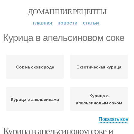
ДОМАШНИЕ РЕЦЕПТЫ
главная
новости
статьи
Курица в апельсиновом соке
Сок на сковороде
Экзотическая курица
Курица с
Курица с апельсинами
апельсиновым соком
Показать все
Курица в апельсиновом соке и
Курица в апельсиновом
Сок в духовке