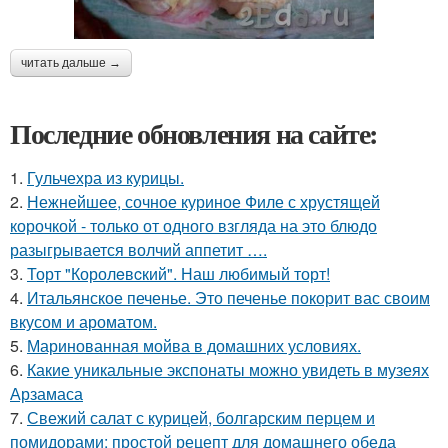
читать дальше →
Последние обновления на сайте:
1.
Гульчехра из курицы.
2.
Нежнейшее, сочное куриное Филе с хрустящей
корочкой - только от одного взгляда на это блюдо
разыгрывается волчий аппетит ….
3.
Торт "Королeвcкий". Наш любимый торт!
4.
Итальянское печенье. Это печенье покорит вас своим
вкусом и ароматом.
5.
Маринованная мойва в домашних условиях.
6.
Какие уникальные экспонаты можно увидеть в музеях
Арзамаса
7.
Свежий салат с курицей, болгарским перцем и
помидорами: простой рецепт для домашнего обеда