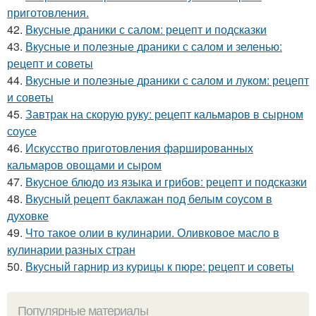
приготовления.
42.
Вкусные драники с салом: рецепт и подсказки
43.
Вкусные и полезные драники с салом и зеленью:
рецепт и советы
44.
Вкусные и полезные драники с салом и луком: рецепт
и советы
45.
Завтрак на скорую руку: рецепт кальмаров в сырном
соусе
46.
Искусство приготовления фаршированных
кальмаров овощами и сыром
47.
Вкусное блюдо из языка и грибов: рецепт и подсказки
48.
Вкусный рецепт баклажан под белым соусом в
духовке
49.
Что такое олии в кулинарии. Оливковое масло в
кулинарии разных стран
50.
Вкусный гарнир из курицы к пюре: рецепт и советы
Популярные материалы