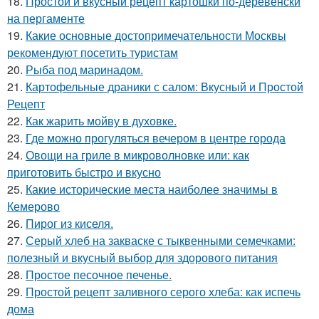
18.
Простой и вкусный рецепт картошки по-деревенски
на пергаменте
19.
Какие основные достопримечательности Москвы
рекомендуют посетить туристам
20.
Рыба под маринадом.
21.
Картофельные драники с салом: Вкусный и Простой
Рецепт
22.
Как жарить мойву в духовке.
23.
Где можно прогуляться вечером в центре города
24.
Овощи на гриле в микроволновке или: как
приготовить быстро и вкусно
25.
Какие исторические места наиболее значимы в
Кемерово
26.
Пирог из киселя.
27.
Серый хлеб на закваске с тыквенными семечками:
полезный и вкусный выбор для здорового питания
28.
Простое песочное печенье.
29.
Простой рецепт заливного серого хлеба: как испечь
дома