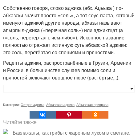
Собственно говоря, слово аджика (абх. Аџьыка ) по-
абхазски значит просто «соль», а тот соус-паста, который
именуют аджикой другие народы, абхазы называют
апырпыл-джика («перечная соль») или аджиктцатца
(«соль, перетёртая с чем-либо»). Исконное название
полностью отражает истинную суть абхазской аджики:
это соль, перетёртая со специями и пряностями.
Рецепты аджики, распространённые в Грузии, Армении
и России, в большинстве случаев помимо соли и
пряностей включают овощное пюре (растёртые,,,).
Категории:
Острая аджика
,
Абхазская аджика
,
Абхазская приправа
Читайте также