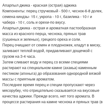
Апарпыл джика - красная (острая) аджика
Компоненты: перец стручковый - 500 г, чеснок-6-8 долек,
семена киндзы- 15 г, укропа - 10 г, базилика - 10 г и
чабера - 10 г, соль и орехи-по вкусу.
Апарпыл джика - острая и ароматная пастообразная
масса из красного перца, чеснока, пряных трав
(сушеных и зеленых), грецкого ореха и соли.
Перец очищают от семян и плодоножек, кладут в миску,
заливают теплой водой, придавливают дощечкой с
грузом на 3-4 часа.
Затем сливают воду и перец со всеми специями
растирают на специальном камне (ахакьа) каменным
пестиком (апхныга) до образования однородной вязкой
массы с приятным ароматом.
Последнее время перец и специи пропускают через
мясорубку, что отрицательно сказывается на вкусовые
качества аджики. Прежде всего, нет того аромата. В
процессе растирания на камне чеснока и пряных трав (в