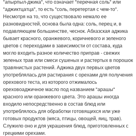
"апырпыл-джика", что означает "перечная соль" или
"аджиктцатца", то есть "соль, перетертая с чем-то".
Несмотря на то, что существовало немало ее
разновидностей, основа была одна: соль, перец и, в
подавляющем большинстве, чеснок. Абхазская аджика
бывает красного, оранжевого, коричневого и зеленого
цветов с переходами в зависимости от состава, куда
могло входить разное количество приправ - свежих
зеленых трав или смеси сушеных и растертых в порошок
травянистых растений. Аджика двух первых цветов
употреблялась для растирания с орехами для получения
орехового теста, из которого отжималось
ореховоаджичное масло под названием "арашы"
красного или оранжевого цвета. Это арашы иногда
входило непосредственно в состав блюд или
употреблялось для обработки готовящихся или уже
готовых продуктов (мяса, птицы, овощей, яиц, трав).
Служило оно и для украшения блюд, приготовленных с
грецкими орехами.