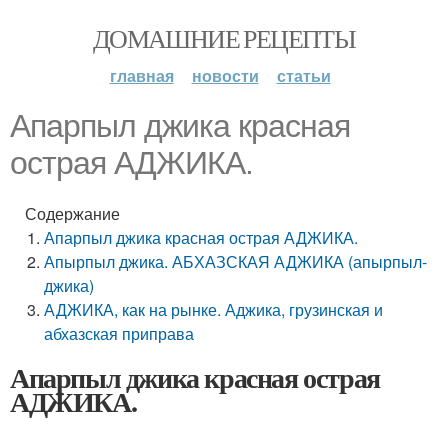
ДОМАШНИЕ РЕЦЕПТЫ
главная
новости
статьи
Апарпыл джика красная
острая АДЖИКА.
Содержание
Апарпыл джика красная острая АДЖИКА.
Апырпыл джика. АБХАЗСКАЯ АДЖИКА (апырпыл-
джика)
АДЖИКА, как на рынке. Аджика, грузинская и
абхазская приправа
Апарпыл джика красная острая
АДЖИКА.