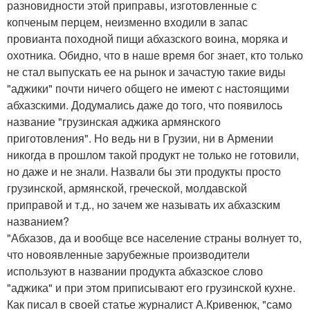
разновидности этой приправы, изготовленные с
копченым перцем, неизменно входили в запас
провианта походной пищи абхазского воина, моряка и
охотника. Обидно, что в наше время бог знает, кто только
не стал выпускать ее на рынок и зачастую такие виды
"аджики" почти ничего общего не имеют с настоящими
абхазскими. Додумались даже до того, что появилось
название "грузинская аджика армянского
приготовления". Но ведь ни в Грузии, ни в Армении
никогда в прошлом такой продукт не только не готовили,
но даже и не знали. Назвали бы эти продукты просто
грузинской, армянской, греческой, молдавской
приправой и т.д., но зачем же называть их абхазским
названием?
"Абхазов, да и вообще все население страны волнует то,
что новоявленные зарубежные производители
используют в названии продукта абхазское слово
"аджика" и при этом приписывают его грузинской кухне.
Как писал в своей статье журналист А.Кривенюк, "само