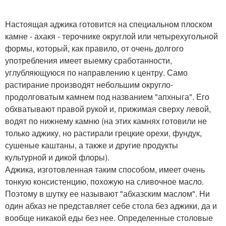
Настоящая аджика готовится на специальном плоском
камне - ахакя - терочнике округлой или четырехугольной
формы, который, как правило, от очень долгого
употребления имеет выемку сработанности,
углубляющуюся по направлению к центру. Само
растирание производят небольшим округло-
продолговатым камнем под названием "апхныга". Его
обхватывают правой рукой и, прижимая сверху левой,
водят по нижнему камню (на этих камнях готовили не
только аджику, но растирали грецкие орехи, фундук,
сушеные каштаны, а также и другие продукты
культурной и дикой флоры).
Аджика, изготовленная таким способом, имеет очень
тонкую консистенцию, похожую на сливочное масло.
Поэтому в шутку ее называют "абхазским маслом". Ни
один абхаз не представляет себе стола без аджики, да и
вообще никакой еды без нее. Определенные столовые