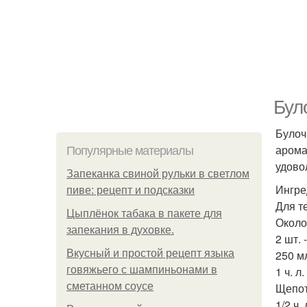
Бул
Булоч
арома
Популярные материалы
удово
Запеканка свиной рульки в светлом
Ингре
пиве: рецепт и подсказки
Для т
Цыплёнок табака в пакете для
Около 
запекания в духовке.
2 шт. 
Вкусный и простой рецепт языка
250 мл
говяжьего с шампиньонами в
1 ч. л.
сметанном соусе
Щепот
1/2 ч.