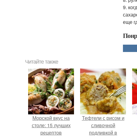
9. ко
сахар
еще г
Понр
Читайте также
Морской вкус на
Тефтели с рисом и
столе: 15 лучших
сливочной
рецептов
подливкой в