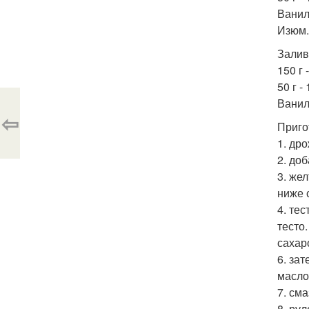
Ванил
Изюм.
Залив
150 г 
50 г -
Ванил
⇦
Приго
1. др
2. доб
3. же
ниже 
4. те
тесто.
сахар
6. за
масло
7. см
8. ру