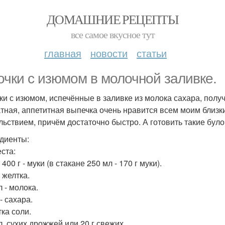
ДОМАШНИЕ РЕЦЕПТЫ
все самое вкусное тут
главная
новости
статьи
очки с изюмом в молочной заливке.
ки с изюмом, испечённые в заливке из молока сахара, полу
тная, аппетитная выпечка очень нравится всем моим близк
льствием, причём достаточно быстро. А готовить такие було
диенты:
еста:
400 г - муки (в стакане 250 мл - 170 г муки).
- желтка.
 - молока.
 - сахара.
ка соли.
 л. сухих дрожжей или 20 г свежих.