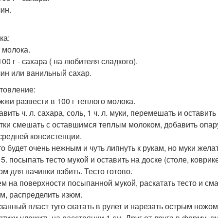
ин.
ка:
- молока.
 100 г - сахара ( на любителя сладкого).
ин или ванильный сахар.
товление:
ожжи развести в 100 г теплого молока.
авить ч. л. сахара, соль, 1 ч. л. муки, перемешать и остави
лтки смешать с оставшимся теплым молоком, добавить опар
средней консистенции.
сто будет очень нежным и чуть липнуть к рукам, но муки жел
 5. посыпать тесто мукой и оставить на доске (столе, коври
ом для начинки взбить. Тесто готово.
тем на поверхности посыпанной мукой, раскатать тесто и см
м, распределить изюм.
азанный пласт туго скатать в рулет и нарезать острым ножом
летики уложить на расстоянии 1 см. Друг от друга в форму, 