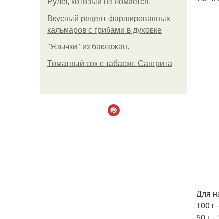
Рулет, который не ломается.
Вкусный рецепт фаршированных
кальмаров с грибами в духовке
"Язычки" из баклажан.
Томатный сок с табаско. Сангрита
Для н
100 г 
50 г -