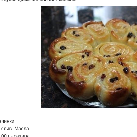
ачинки:
- слив. Масла.
 100 г - сахара.