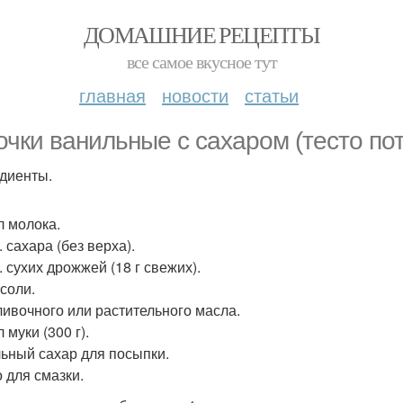
ДОМАШНИЕ РЕЦЕПТЫ
все самое вкусное тут
главная
новости
статьи
очки ванильные с сахаром (тесто по
диенты.
л молока.
л. сахара (без верха).
л. сухих дрожжей (18 г свежих).
 соли.
сливочного или растительного масла.
 муки (300 г).
ьный сахар для посыпки.
о для смазки.