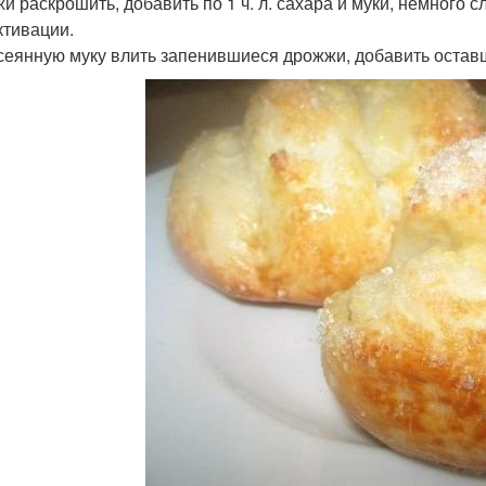
и раскрошить, добавить по 1 ч. л. сахара и муки, немного с
ктивации.
сеянную муку влить запенившиеся дрожжи, добавить оставши