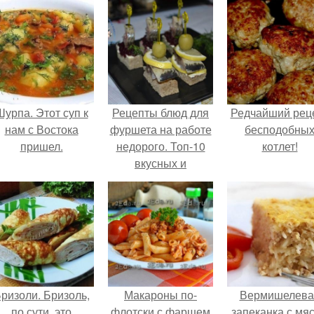
Шурпа. Этот суп к
Рецепты блюд для
Редчайший рец
нам с Востока
фуршета на работе
бесподобны
пришел.
недорого. Топ-10
котлет!
вкусных и
недорогих закусок
для фуршета на
работе
ризоли. Бризоль,
Макароны по-
Вермишелева
по сути, это
флотски с фаршем
запеканка с мя