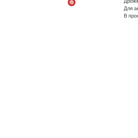
Дрожж
Для а
В про