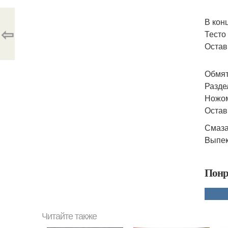
В кон
⇦
Тесто
Остав
Обмят
Разде
Ножом
Остав
Смаза
Bыпек
Понр
Читайте также