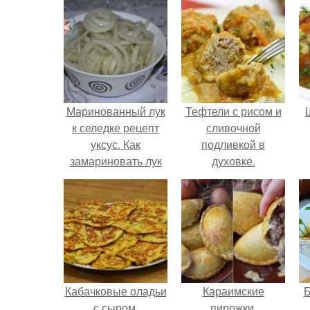
Маринованный лук
Тефтели с рисом и
к селедке рецепт
сливочной
уксус. Как
подливкой в
замариновать лук
духовке.
для селедки.
Сочный и
хрустящий
маринованный лук
с яблочным уксусом
Кабачковые оладьи
Караимские
Б
с сыром.
пирожки.