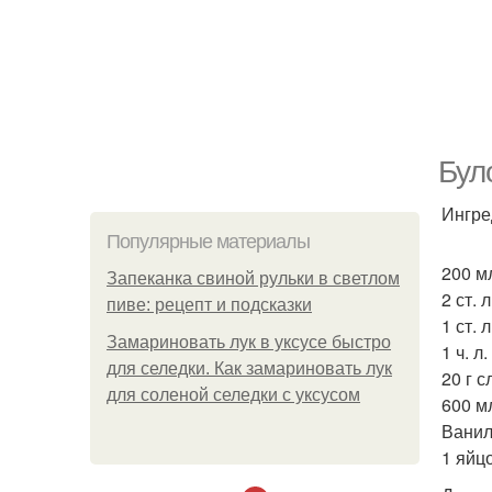
Бул
Ингре
Популярные материалы
200 м
Запеканка свиной рульки в светлом
2 ст. 
пиве: рецепт и подсказки
1 ст. 
Замариновать лук в уксусе быстро
1 ч. л.
для селедки. Как замариновать лук
20 г 
для соленой селедки с уксусом
600 мл
Ванил
1 яйц