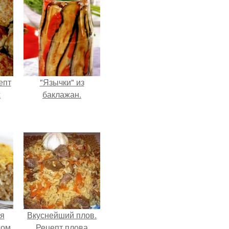
епт
"Язычки" из
х
баклажан.
я
Вкуснейший плов.
сом
Рецепт плова