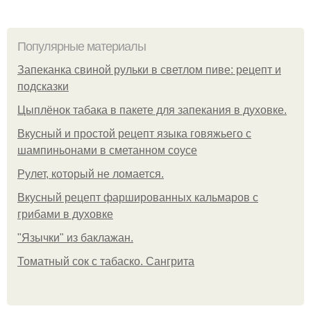
Популярные материалы
Запеканка свиной рульки в светлом пиве: рецепт и
подсказки
Цыплёнок табака в пакете для запекания в духовке.
Вкусный и простой рецепт языка говяжьего с
шампиньонами в сметанном соусе
Рулет, который не ломается.
Вкусный рецепт фаршированных кальмаров с
грибами в духовке
"Язычки" из баклажан.
Томатный сок с табаско. Сангрита