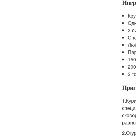
Ингр
Кру
Одн
2 л
Спе
Люб
Пар
150
200
2 т
Приг
1.Кур
специ
сково
равно
2.Огу