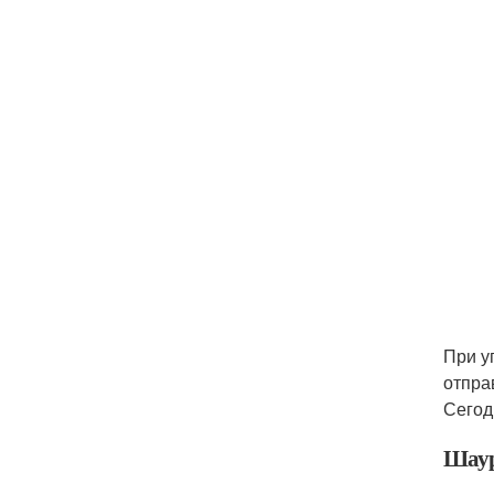
При у
отпра
Сегод
Шаур