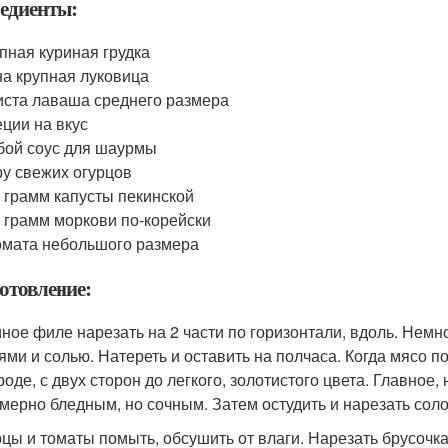
едиенты:
пная куриная грудка
а крупная луковица
иста лаваша среднего размера
ции на вкус
ой соус для шаурмы
у свежих огурцов
 грамм капусты пекинской
 грамм моркови по-корейски
омата небольшого размера
отовление:
иное филе нарезать на 2 части по горизонтали, вдоль. Немн
ями и солью. Натереть и оставить на полчаса. Когда мясо 
роде, с двух сторон до легкого, золотистого цвета. Главное
мерно бледным, но сочным. Затем остудить и нарезать сол
рцы и томаты помыть, обсушить от влаги. Нарезать брусочк