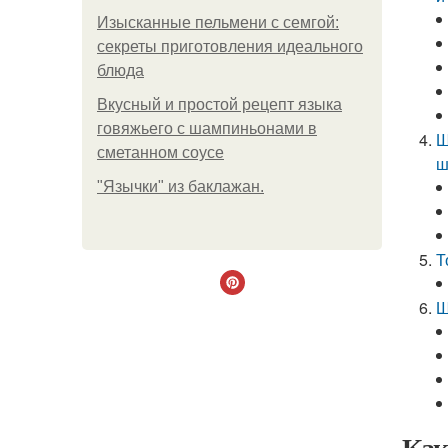
Изысканные пельмени с семгой:
секреты приготовления идеального
блюда
Вкусный и простой рецепт языка
говяжьего с шампиньонами в
Ш
сметанном соусе
ш
"Язычки" из баклажан.
Т
Ш
Как