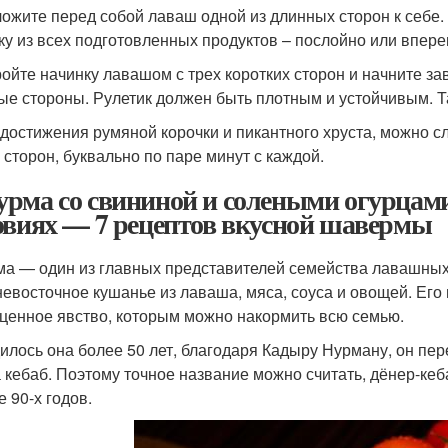
ложите перед собой лаваш одной из длинных сторон к себе.
ку из всех подготовленных продуктов – послойно или впер
ройте начинку лавашом с трех коротких сторон и начните за
ые стороны. Рулетик должен быть плотным и устойчивым. Т
 достижения румяной корочки и пикантного хруста, можно сл
х сторон, буквально по паре минут с каждой.
рма со свининой и солеными огурцам
овиях — 7 рецептов вкусной шавермы
а — один из главных представителей семейства лавашных
евосточное кушанье из лаваша, мяса, соуса и овощей. Его 
ценное явство, которым можно накормить всю семью.
илось она более 50 лет, благодаря Кадыру Нурману, он пе
 кебаб. Поэтому точное название можно считать, дёнер-кеб
 90-х годов.