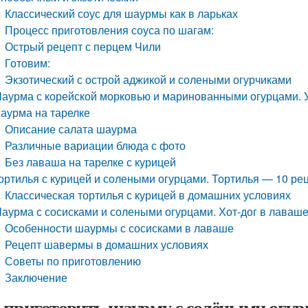
Классический соус для шаурмы как в ларьках
Процесс приготовления соуса по шагам:
Острый рецепт с перцем Чили
Готовим:
Экзотический с острой аджикой и солеными огурчиками
аурма с корейской морковью и маринованными огурцами. У
аурма на тарелке
Описание салата шаурма
Различные вариации блюда с фото
Без лаваша на тарелке с курицей
ортилья с курицей и солеными огурцами. Тортилья — 10 ре
Классическая тортилья с курицей в домашних условиях
аурма с сосисками и солеными огурцами. Хот-дог в лаваше
Особенности шаурмы с сосисками в лаваше
Рецепт шавермы в домашних условиях
Советы по приготовлению
Заключение
 приготовить шаурму с солёными огур