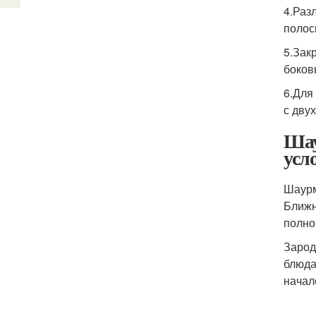
4.Раз
полос
5.Зак
боков
6.Для
с дву
Шау
усл
Шаурм
Ближн
полно
Зарод
блюда
начале