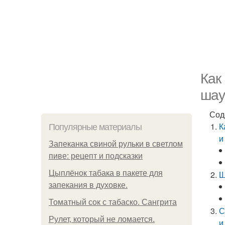
Как
шау
Сод
К
Популярные материалы
и
Запеканка свиной рульки в светлом
пиве: рецепт и подсказки
Цыплёнок табака в пакете для
Ш
запекания в духовке.
Томатный сок с табаско. Сангрита
С
Рулет, который не ломается.
и