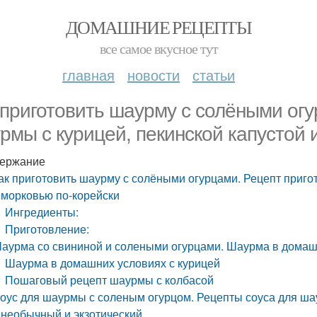
ДОМАШНИЕ РЕЦЕПТЫ
все самое вкусное тут
главная
новости
статьи
 приготовить шаурму с солёными огу
рмы с курицей, пекинской капустой 
ержание
ак приготовить шаурму с солёными огурцами. Рецепт приго
 морковью по-корейски
Ингредиенты:
Приготовление:
аурма со свининой и солеными огурцами. Шаурма в дома
Шаурма в домашних условиях с курицей
Пошаговый рецепт шаурмы с колбасой
оус для шаурмы с соленым огурцом. Рецепты соуса для шау
 необычный и экзотический