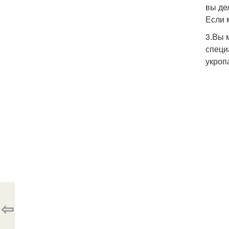
вы де
Если 
3.Вы 
специ
укроп
⇦