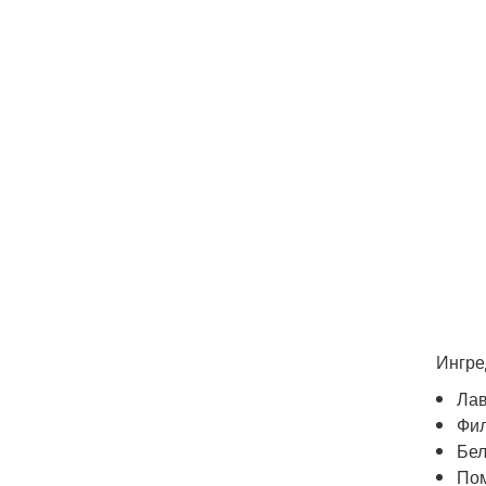
Ингре
Лав
Фил
Бел
Пом