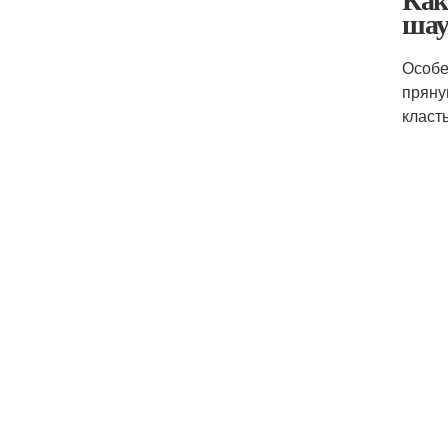
шау
Особе
пряну
класт