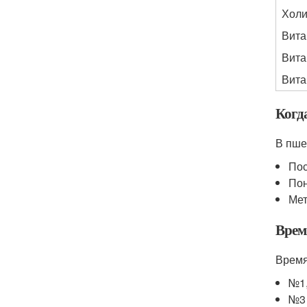
Холи
Вита
Вита
Вита
Когд
В пше
Пос
Пон
Ме
Врем
Время
№1,
№3 