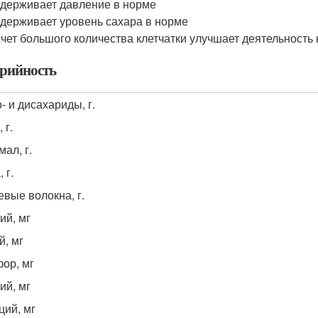
держивает давление в норме
держивает уровень сахара в норме
счет большого количества клетчатки улучшает деятельность
рийность
- и дисахариды, г.
 г.
мал, г.
 г.
вые волокна, г.
ий, мг
й, мг
ор, мг
ий, мг
ций, мг