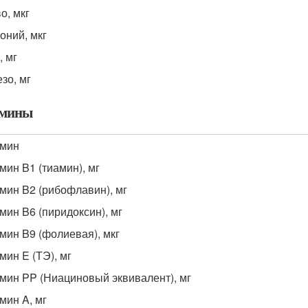
о, мкг
оний, мкг
, мг
зо, мг
амины
амин
мин B1 (тиамин), мг
мин B2 (рибофлавин), мг
мин B6 (пиридоксин), мг
мин B9 (фолиевая), мкг
мин E (ТЭ), мг
мин PP (Ниациновый эквивалент), мг
мин A, мг