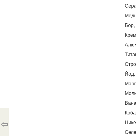
Сера
Медь
Бор,
Крем
Алюм
Тита
Стро
Йод,
Марг
Моли
Вана
Коба
⇦
Нике
Селе