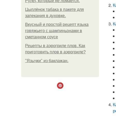
Рулет, который не ломается.
К
Цыплёнок табака в пакете для
запекания в духовке.
К
Вкусный и простой рецепт языка
говяжьего с шампиньонами в
сметанном соусе
Рецепты в аэрогриле плов. Как
приготовить плов в аэрогриле?
"Язычки" из баклажан.
К
р