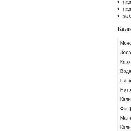
под
под
за 
Кало
Моно
Зола,
Крах
Вода,
Пище
Натр
Кали
Фосф
Магн
Каль