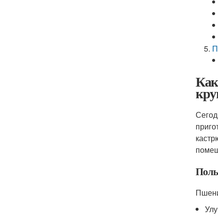
П
Как
кру
Сегод
приго
кастр
помеш
Поль
Пшени
Улу