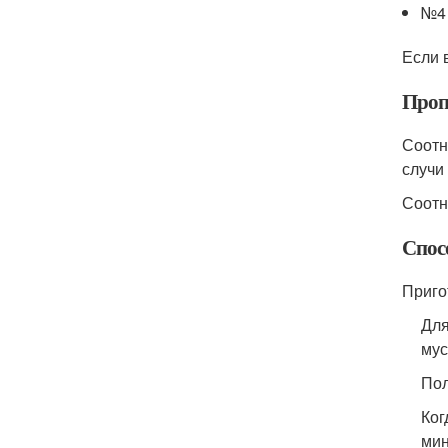
№4 
Если 
Проп
Соотн
случи
Соотн
Спос
Приго
Для
мус
Пол
Ког
мин