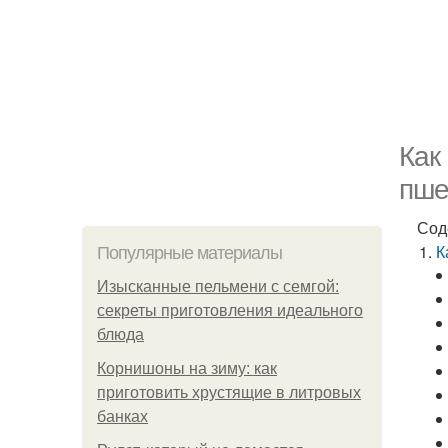
Как
пше
Сод
К
Популярные материалы
Изысканные пельмени с семгой:
секреты приготовления идеального
блюда
Корнишоны на зиму: как
приготовить хрустящие в литровых
банках