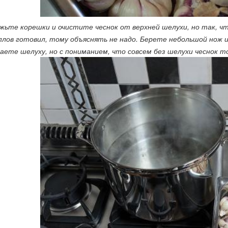
жьте корешки и очистите чеснок от верхней шелухи, но так, ч
плов готовил, тому объяснять не надо. Берете небольшой нож и
аете шелуху, но с пониманием, что совсем без шелухи чеснок т