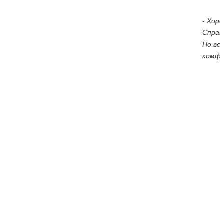
- Хо
Спра
Но в
комф