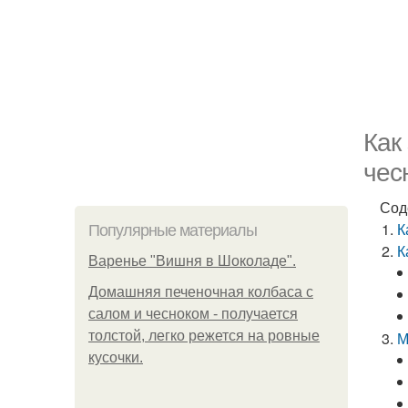
Как
чес
Сод
К
Популярные материалы
К
Варенье "Вишня в Шоколаде".
Домашняя печеночная колбаса с
салом и чесноком - получается
толстой, легко режется на ровные
М
кусочки.