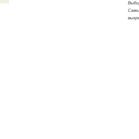
Выби
Самы
вызр