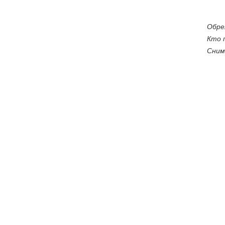
Обре
Кто 
Сним