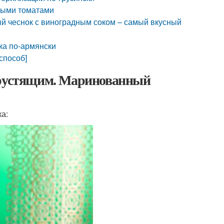
ными томатами
й чеснок с виноградным соком – самый вкусный
ка по-армянски
способ]
 хрустящим. Маринованный
а: