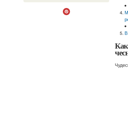
М
р
В
Как
чес
Чудес