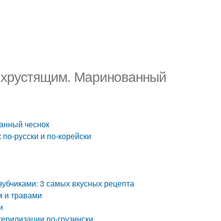
л хрустящим. Маринованный
ванный чеснок
 по-русски и по-корейски
зубчиками: 3 самых вкусных рецепта
м и травами
и
терилизации по-грузински