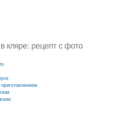
в кляре: рецепт с фото
то
оусе
д приготовлением
езом
езом: