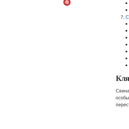
С
Кля
Свина
особы
перес