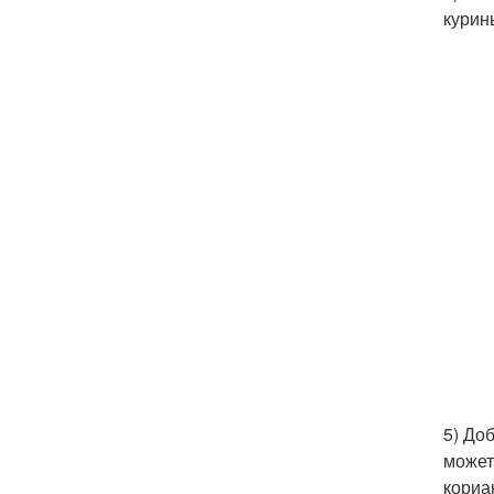
курин
5) До
может
кориа