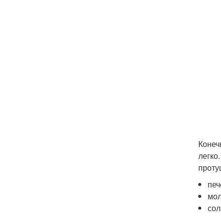
Конеч
легко
проту
печ
мол
сол