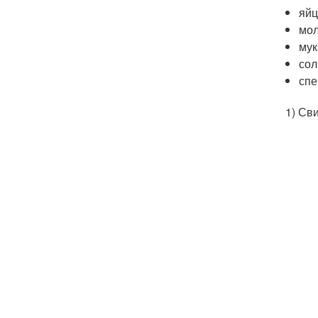
яйц
мол
мук
сол
спе
1) Св