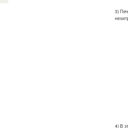
3) Пе
нехит
4) В 