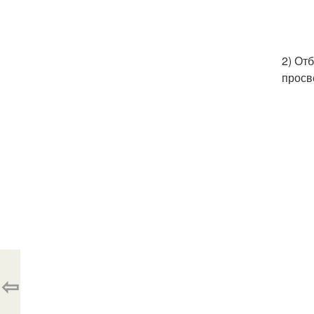
2) От
просв
⇦