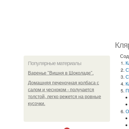
Кля
Сод
К
Популярные материалы
С
Варенье "Вишня в Шоколаде".
С
Домашняя печеночная колбаса с
К
салом и чесноком - получается
П
толстой, легко режется на ровные
кусочки.
О