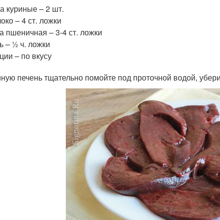
а куриные – 2 шт.
око – 4 ст. ложки
а пшеничная – 3-4 ст. ложки
ь – ½ ч. ложки
ции – по вкусу
иную печень тщательно помойте под проточной водой, уберит