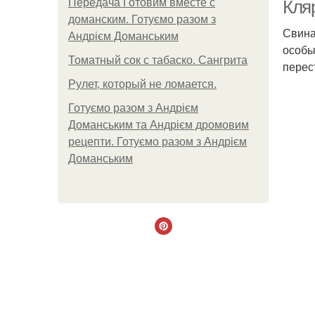
Передача Готовим вместе с
Кляр
доманским. Готуємо разом з
Свина
Андрієм Доманським
особы
Томатный сок с табаско. Сангрита
перес
Рулет, который не ломается.
Готуємо разом з Андрієм
Доманським та Андрієм дромовим
рецепти. Готуємо разом з Андрієм
Доманським