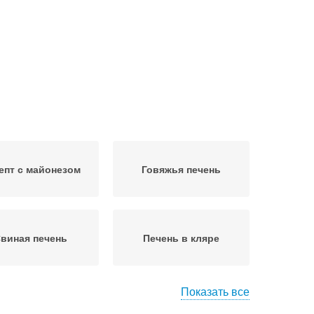
епт с майонезом
Говяжья печень
виная печень
Печень в кляре
Показать все
ень в сметанно-
Ингредиенты для