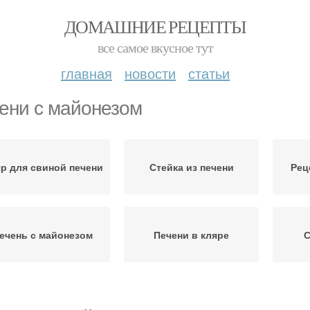
ДОМАШНИЕ РЕЦЕПТЫ
все самое вкусное тут
главная
новости
статьи
ени с майонезом
р для свиной печени
Стейка из печени
Рец
ечень с майонезом
Печени в кляре
С
Печ
Жареная печень
Куриная печень