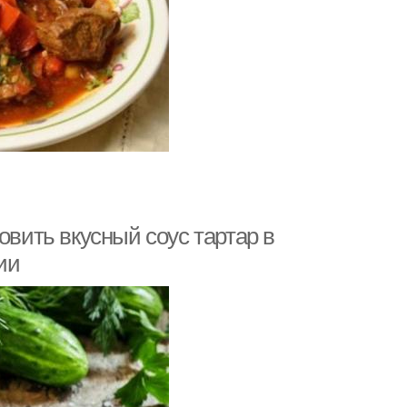
овить вкусный соус тартар в
ии