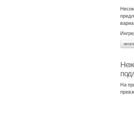
Несом
предл
вариа
Ингре
читат
Неж
под
На пр
превз