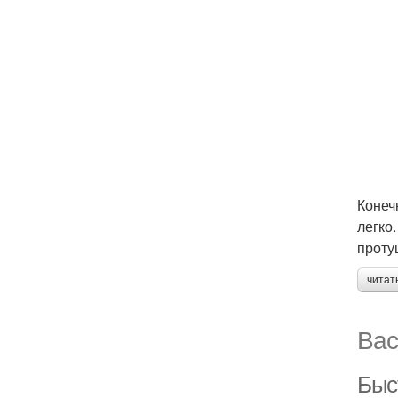
Конеч
легко
проту
читат
Вас
Быс