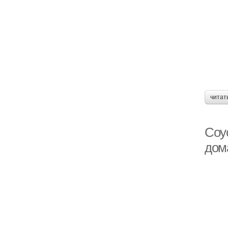
читат
Соус
дом