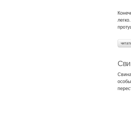
Конеч
легко
проту
читат
Свин
Свина
особы
перес