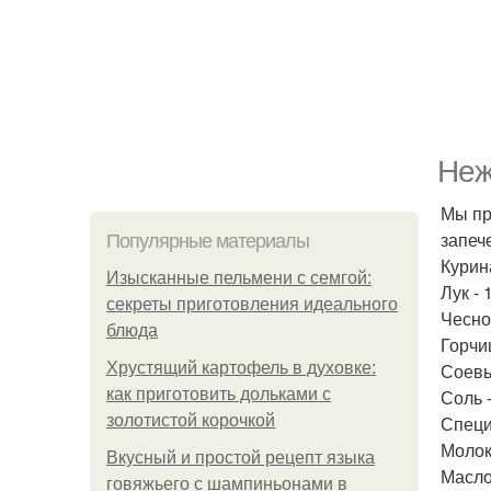
Неж
Мы пр
запеч
Популярные материалы
Курина
Изысканные пельмени с семгой:
Лук - 
секреты приготовления идеального
Чеснок
блюда
Горчиц
Хрустящий картофель в духовке:
Соевый
как приготовить дольками с
Соль -
золотистой корочкой
Специи
Молок
Вкусный и простой рецепт языка
Масло
говяжьего с шампиньонами в