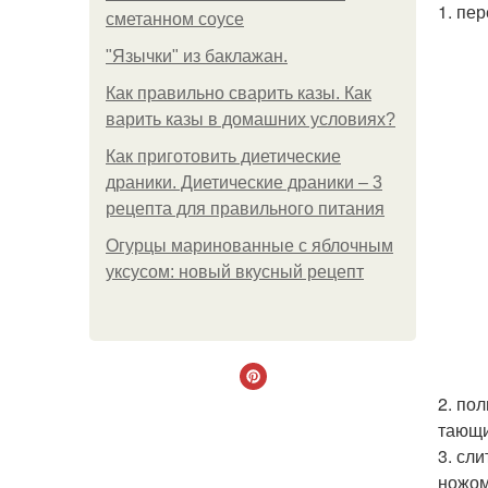
1. пе
сметанном соусе
"Язычки" из баклажан.
Как правильно сварить казы. Как
варить казы в домашних условиях?
Как приготовить диетические
драники. Диетические драники – 3
рецепта для правильного питания
Огурцы маринованные с яблочным
уксусом: новый вкусный рецепт
2. по
тающи
3. сл
ножом