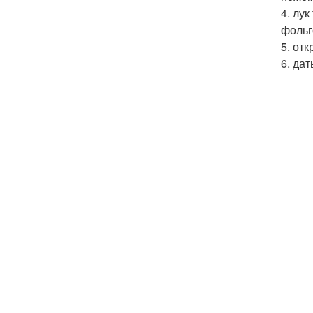
4. лу
фольг
5. от
6. да