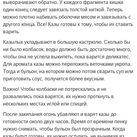
выворачивают обратно. У каждого фрагмента кишки
один конец следует завязать толстой ниткой. Теперь
можно плотно набивать оболочки мясом и завязывать с
другого конца. Все! Казы готовы к тому, чтобы их ставить
варить.
Казылык укладывают в большую кастрюлю. Сколько бы
ни было колбасок, воды должно быть достаточно много,
чтобы она не успела выкипеть, пока варится деликатес.
Для аромата казы можно переложить веточками укропа.
Тогда и бульон, на котором можно потом сварить суп или
приготовить соус, получится более вкусным.
Важно! Чтобы колбаски не потрескались и не
развалились пока варятся, их нужно проткнуть в
нескольких местах иглой или спицей.
После закипания огонь убавляют и варят казы до
готовности около двух часов. Время от времени пенку
нужно снимать, чтобы бульон был прозрачным. Когда
казы будут готовы, их нужно остудить, не вынимая из