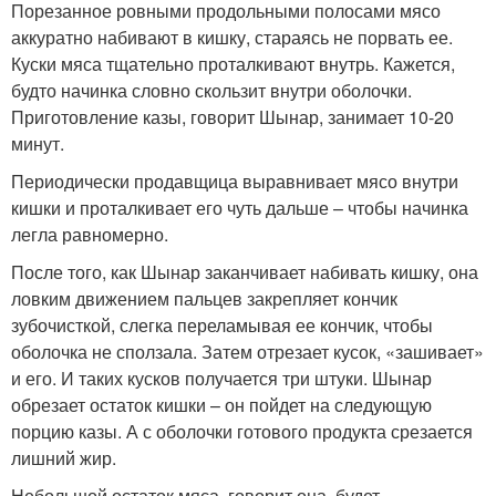
Порезанное ровными продольными полосами мясо
аккуратно набивают в кишку, стараясь не порвать ее.
Куски мяса тщательно проталкивают внутрь. Кажется,
будто начинка словно скользит внутри оболочки.
Приготовление казы, говорит Шынар, занимает 10-20
минут.
Периодически продавщица выравнивает мясо внутри
кишки и проталкивает его чуть дальше – чтобы начинка
легла равномерно.
После того, как Шынар заканчивает набивать кишку, она
ловким движением пальцев закрепляет кончик
зубочисткой, слегка переламывая ее кончик, чтобы
оболочка не сползала. Затем отрезает кусок, «зашивает»
и его. И таких кусков получается три штуки. Шынар
обрезает остаток кишки – он пойдет на следующую
порцию казы. А с оболочки готового продукта срезается
лишний жир.
Небольшой остаток мяса, говорит она, будет