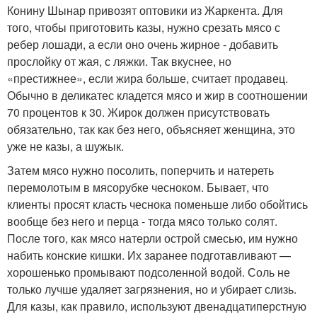
Конину Шынар привозят оптовики из Жаркента. Для
того, чтобы приготовить казы, нужно срезать мясо с
ребер лошади, а если оно очень жирное - добавить
прослойку от жая, с ляжки. Так вкуснее, но
«престижнее», если жира больше, считает продавец.
Обычно в деликатес кладется мясо и жир в соотношении
70 процентов к 30. Жирок должен присутствовать
обязательно, так как без него, объясняет женщина, это
уже не казы, а шужык.
Затем мясо нужно посолить, поперчить и натереть
перемолотым в мясорубке чесноком. Бывает, что
клиенты просят класть чеснока поменьше либо обойтись
вообще без него и перца - тогда мясо только солят.
После того, как мясо натерли острой смесью, им нужно
набить конские кишки. Их заранее подготавливают —
хорошенько промывают подсоленной водой. Соль не
только лучше удаляет загрязнения, но и убирает слизь.
Для казы, как правило, используют двенадцатиперстную