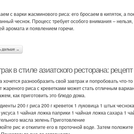
аем с варки жасминового риса: его бросаем в кипяток, а по
анный чеснок. Процесс требует особого внимания – нельзя,
ей аромата и появлением горечи.
ь дальше →
рак в стиле азиатского ресторана: рецепт
а хочется разнообразить свой завтрак и попробовать что-то
т жареного риса с креветками может стать отличным вариан
ажем, как приготовить это блюдо дома.
диенты 200 г риса 200 г креветок 1 луковица 1 штык чеснок
 уксуса 1 чайная ложка паприки 1 чайная ложка сахара 1 ч
тельного масла зелень Приготовление
мойте рис и откипите его в проточной воде. Затем положите