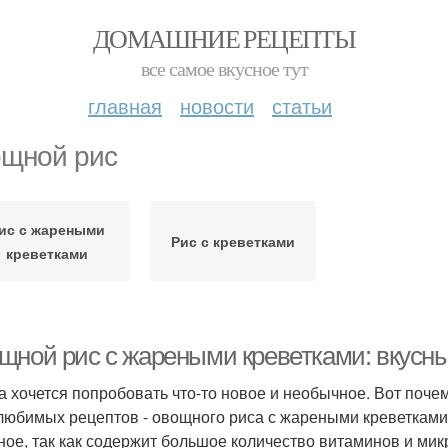
ДОМАШНИЕ РЕЦЕПТЫ
все самое вкусное тут
главная
новости
статьи
щной рис
ис с жареными
Рис с креветками
креветками
щной рис с жареными креветками: вкусны
а хочется попробовать что-то новое и необычное. Вот поче
любимых рецептов - овощного риса с жареными креветками. 
ное, так как содержит большое количество витаминов и ми