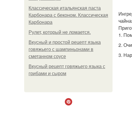
Классическая итальянская паста
Ингре
Карбонара с беконом. Классическая
чайна
Карбонара
Приго
Рулет, который не ломается.
1. По
Вкусный и простой рецепт языка
2. Оч
говяжьего с шампиньонами в
3. На
сметанном соусе
Вкусный рецепт говяжьего языка с
грибами и сыром