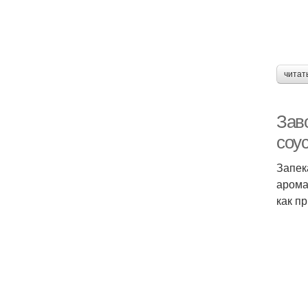
читат
Зав
соу
Запек
арома
как п