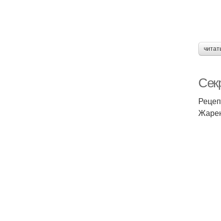
читат
Секр
Рецеп
Жарен