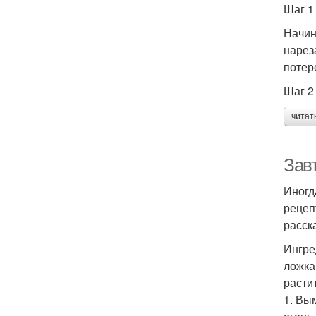
Шаг 1
Начин
нарез
потер
Шаг 2
читат
Завт
Иногд
рецеп
расск
Ингре
ложка
расти
1. Вы