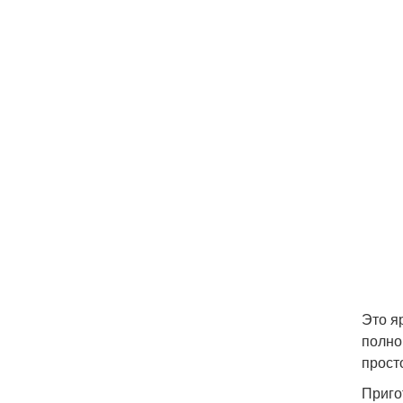
Это я
полно
просто
Приго