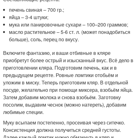
печень свиная – 700 гр.;
яйца – 3-4 штуки;
мука или панировочные сухари – 100–200 граммов;
масло растительное – 5-6 ст. л. (может понадобиться
больше), соль, перец по вкусу.
Включите фантазию, и ваши отбивные в кляре
приобретут более острый и изысканный вкус. Всё дело в
приготовлении кляра. Подготовим печень, как и в
предыдущем рецепте. Ровные ломтики отобьём и
уложим в миску. Теперь приготовим кляр. В отдельной
посуде, желательно при помощи миксера, взобьём яйца.
Затем добавим молока и снова взобьём. Заготовку
посолим, выдавим чеснок (можно натереть), добавим
любимые специи.
Муку всыпаем постепенно, просеивая через ситечко.
Консистенция должна получиться средней густоты.
Далее каждый ломтик нужно обмакнуть в кляр и