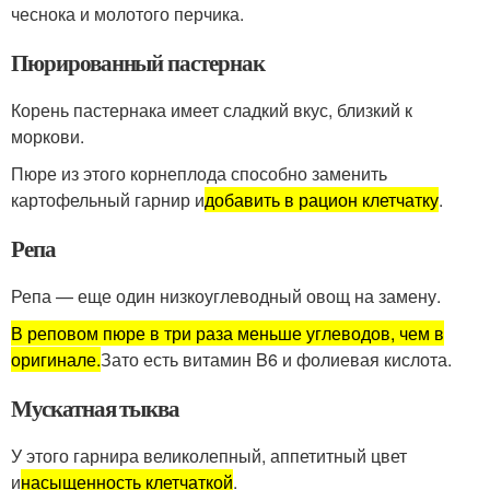
чеснока и молотого перчика.
Пюрированный пастернак
Корень пастернака имеет сладкий вкус, близкий к
моркови.
Пюре из этого корнеплода способно заменить
картофельный гарнир и
добавить в рацион клетчатку
.
Репа
Репа — еще один низкоуглеводный овощ на замену.
В реповом пюре в три раза меньше углеводов, чем в
оригинале.
Зато есть витамин B6 и фолиевая кислота.
Мускатная тыква
У этого гарнира великолепный, аппетитный цвет
и
насыщенность клетчаткой
.