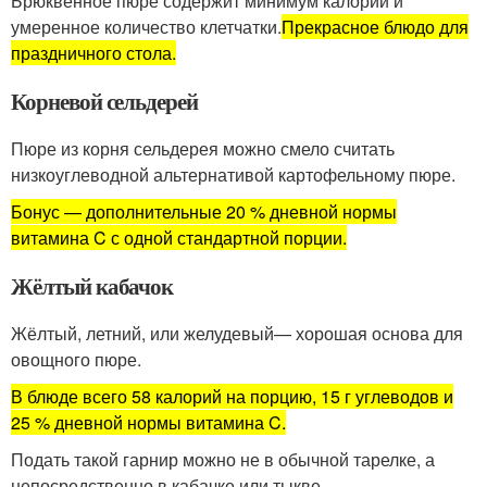
Брюквенное пюре содержит минимум калорий и
умеренное количество клетчатки.
Прекрасное блюдо для
праздничного стола.
Корневой сельдерей
Пюре из корня сельдерея можно смело считать
низкоуглеводной альтернативой картофельному пюре.
Бонус — дополнительные 20 % дневной нормы
витамина C с одной стандартной порции.
Жёлтый кабачок
Жёлтый, летний, или желудевый— хорошая основа для
овощного пюре.
В блюде всего 58 калорий на порцию, 15 г углеводов и
25 % дневной нормы витамина C.
Подать такой гарнир можно не в обычной тарелке, а
непосредственно в кабачке или тыкве.