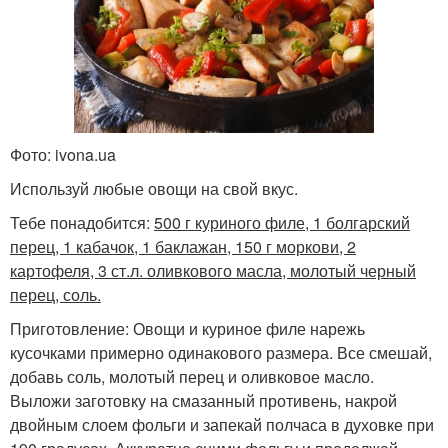
Фото: ivona.ua
Используй любые овощи на свой вкус.
Тебе понадобится:
500 г куриного филе, 1 болгарский
перец, 1 кабачок, 1 баклажан, 150 г моркови, 2
картофеля, 3 ст.л. оливкового масла, молотый черный
перец, соль.
Приготовление: Овощи и куриное филе нарежь
кусочками примерно одинакового размера. Все смешай,
добавь соль, молотый перец и оливковое масло.
Выложи заготовку на смазанный противень, накрой
двойным слоем фольги и запекай полчаса в духовке при