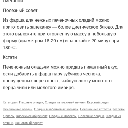
сметаной.
Полезный совет
Из фарша для нежных печеночных оладий можно
приготовить запеканку — более диетическое блюдо. Для
этого выложите приготовленную массу в небольшую
форму (диаметром 16-20 см) и запекайте 20 минут при
180°C.
Кстати
Печеночным оладьям можно придать пикантный вкус,
если добавить в фарш пару зубчиков чеснока,
пропущенных через пресс, чайную ложку молотого
перца чили или молотого имбиря.
Категории:
Пышные оладьи
,
Оладьи из говяжьей печени
,
Вкусный рецепт
,
Печеночные оладьи
,
Оладьи в кабачковых кольцах
,
Печеночные котлеты
,
Котлеты
с рисом
,
Классический рецепт
,
Оладьи с молоком
,
Полезные оладьи
,
Оладьи из
печени
,
Пошаговый рецепт