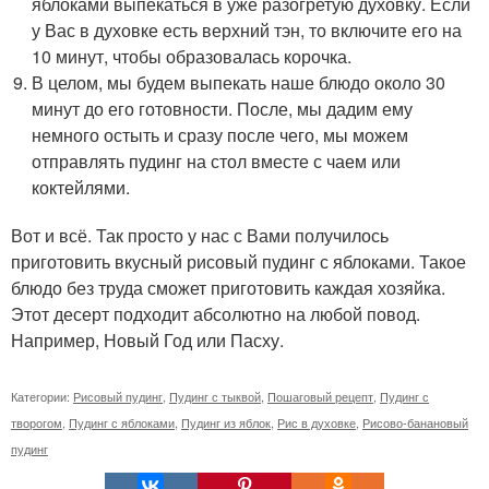
яблоками выпекаться в уже разогретую духовку. Если
у Вас в духовке есть верхний тэн, то включите его на
10 минут, чтобы образовалась корочка.
В целом, мы будем выпекать наше блюдо около 30
минут до его готовности. После, мы дадим ему
немного остыть и сразу после чего, мы можем
отправлять пудинг на стол вместе с чаем или
коктейлями.
Вот и всё. Так просто у нас с Вами получилось
приготовить вкусный рисовый пудинг с яблоками. Такое
блюдо без труда сможет приготовить каждая хозяйка.
Этот десерт подходит абсолютно на любой повод.
Например, Новый Год или Пасху.
Категории:
Рисовый пудинг
,
Пудинг с тыквой
,
Пошаговый рецепт
,
Пудинг с
творогом
,
Пудинг с яблоками
,
Пудинг из яблок
,
Рис в духовке
,
Рисово-банановый
пудинг