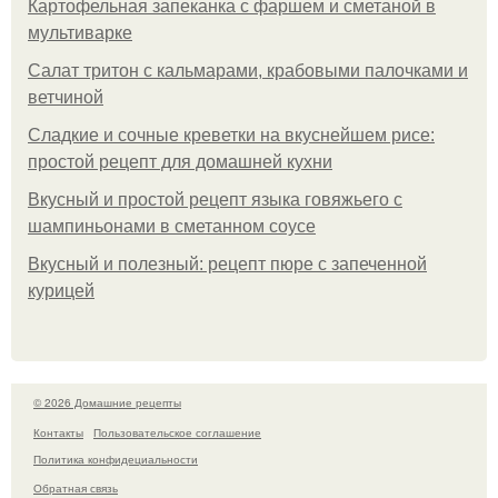
Картофельная запеканка с фаршем и сметаной в
мультиварке
Салат тритон с кальмарами, крабовыми палочками и
ветчиной
Сладкие и сочные креветки на вкуснейшем рисе:
простой рецепт для домашней кухни
Вкусный и простой рецепт языка говяжьего с
шампиньонами в сметанном соусе
Вкусный и полезный: рецепт пюре с запеченной
курицей
© 2026 Домашние рецепты
Контакты
Пользовательское соглашение
Политика конфидециальности
Обратная связь