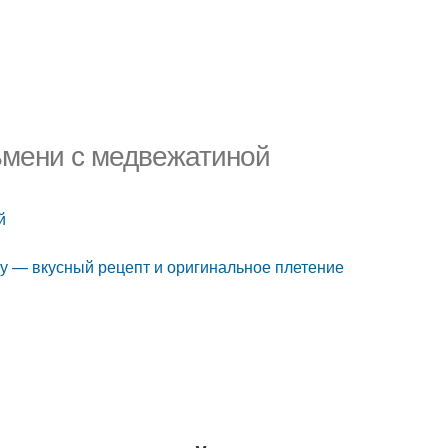
ьмени с медвежатиной
й
у — вкусный рецепт и оригинальное плетение