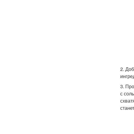
2. До
ингре
3. Пр
с сол
схват
стане