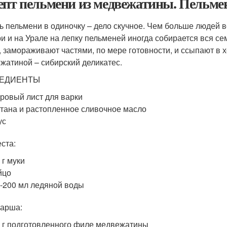
епт пельмени из медвежатины. Пельме
ь пельмени в одиночку – дело скучное. Чем больше людей во
и и на Урале на лепку пельменей иногда собирается вся сем
, замораживают частями, по мере готовности, и ссыпают в
жатиной – сибирский деликатес.
ЕДИЕНТЫ
ровый лист для варки
тана и растопленное сливочное масло
ус
еста:
 г муки
йцо
-200 мл ледяной воды
арша:
 г подготовленного филе медвежатины