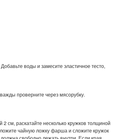
. Добавьте воды и замесите эластичное тесто,
дважды проверните через мясорубку.
ой 2 см, раскатайте несколько кружков толщиной
положите чайную ложку фарша и сложите кружок
 должна свободно лежать внутри. Если края