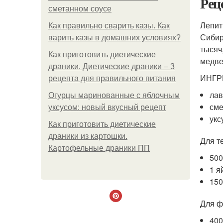
Рец
сметанном соусе
Лепит
Как правильно сварить казы. Как
Сибир
варить казы в домашних условиях?
тысяч
Как приготовить диетические
медве
драники. Диетические драники – 3
ИНГР
рецепта для правильного питания
лав
Огурцы маринованные с яблочным
сме
уксусом: новый вкусный рецепт
укс
Как приготовить диетические
драники из картошки.
Для т
Картофельные драники ПП
500
1 я
150
Для ф
400