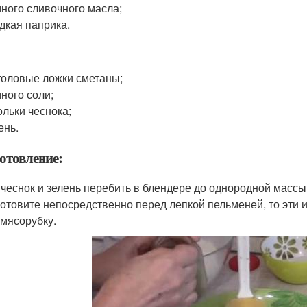
ного сливочного масла;
дкая паприка.
толовые ложки сметаны;
ного соли;
ольки чеснока;
ень.
отовление:
, чеснок и зелень перебить в блендере до однородной ма
готовите непосредственно перед лепкой пельменей, то эти 
 мясорубку.