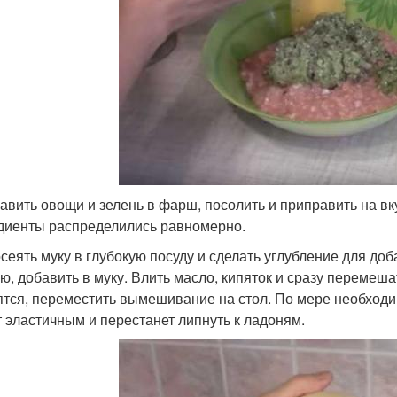
бавить овощи и зелень в фарш, посолить и приправить на в
диенты распределились равномерно.
осеять муку в глубокую посуду и сделать углубление для д
ью, добавить в муку. Влить масло, кипяток и сразу перемеша
ятся, переместить вымешивание на стол. По мере необходим
т эластичным и перестанет липнуть к ладоням.