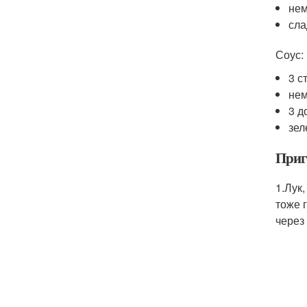
нем
сла
Соус:
3 с
нем
3 д
зел
Приг
1.Лук
тоже 
через