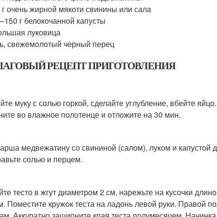
 г очень жирной мякоти свинины или сала
–150 г белокочанной капусты
ольшая луковица
ь, свежемолотый черный перец
АГОВЫЙ РЕЦЕПТ ПРИГОТОВЛЕНИЯ
йте муку с солью горкой, сделайте углубление, вбейте яйцо
ните во влажное полотенце и отложите на 30 мин.
арша медвежатину со свининой (салом), луком и капустой 
авьте солью и перцем.
йте тесто в жгут диаметром 2 см, нарежьте на кусочки длин
м. Поместите кружок теста на ладонь левой руки. Правой 
ам. Аккуратно защипните края теста полумесяцем. Начинка