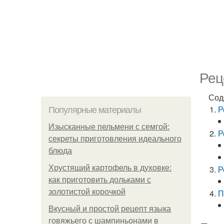
Рец
Сод
Р
Популярные материалы
Изысканные пельмени с семгой:
Р
секреты приготовления идеального
блюда
Хрустящий картофель в духовке:
Р
как приготовить дольками с
золотистой корочкой
П
Вкусный и простой рецепт языка
говяжьего с шампиньонами в