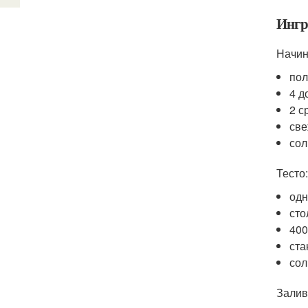
Ингр
Начин
пол
4 д
2 с
све
сол
Тесто:
одн
сто
400
ста
сол
Залив