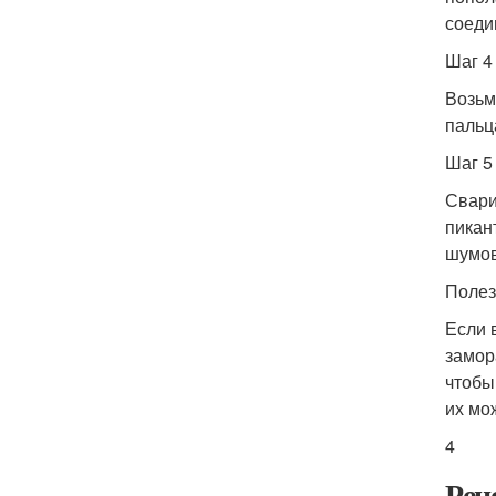
соеди
Шаг 4
Возьм
пальц
Шаг 5
Свари
пикан
шумов
Полез
Если 
замор
чтобы
их мо
4
Рец