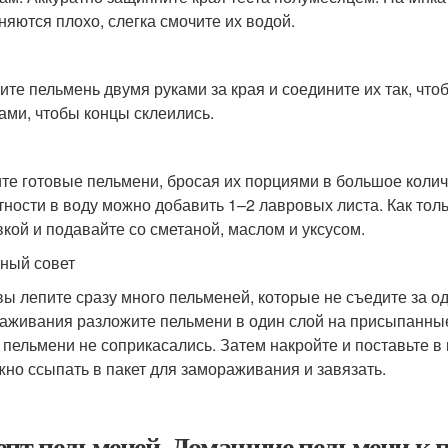
няются плохо, слегка смочите их водой.
ите пельмень двумя руками за края и соедините их так, чт
ами, чтобы концы склеились.
те готовые пельмени, бросая их порциями в большое колич
тности в воду можно добавить 1–2 лавровых листа. Как толь
кой и подавайте со сметаной, маслом и уксусом.
ный совет
вы лепите сразу много пельменей, которые не съедите за о
аживания разложите пельмени в один слой на присыпанные
 пельмени не соприкасались. Затем накройте и поставьте в
жно ссыпать в пакет для замораживания и завязать.
епт пельменей. Домашние пельмени к 