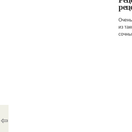
рец
Очень
из та
сочны
⇦