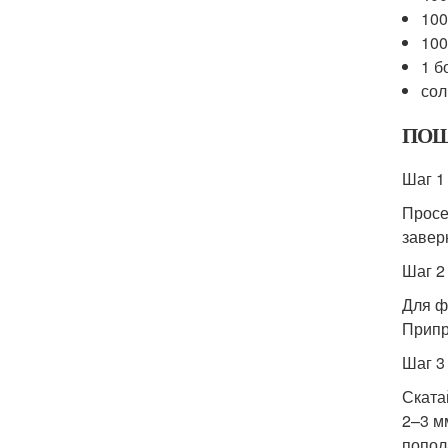
100
100
1 б
сол
ПОШ
Шаг 1
Просе
завер
Шаг 2
Для ф
Припр
Шаг 3
Ската
2–3 м
попол