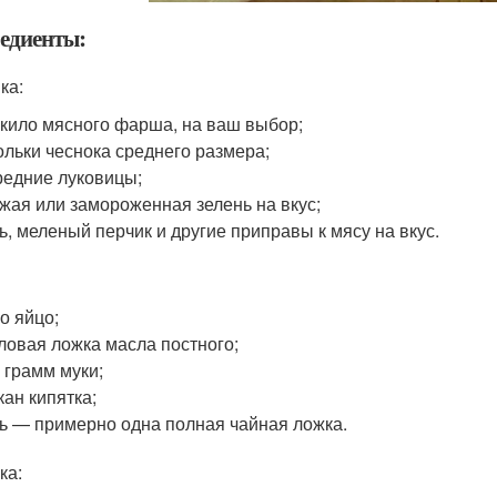
едиенты:
ка:
кило мясного фарша, на ваш выбор;
ольки чеснока среднего размера;
редние луковицы;
жая или замороженная зелень на вкус;
ь, меленый перчик и другие приправы к мясу на вкус.
о яйцо;
ловая ложка масла постного;
 грамм муки;
кан кипятка;
ь — примерно одна полная чайная ложка.
ка: