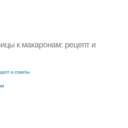
рицы к макаронам: рецепт и
ецепт и советы
ам