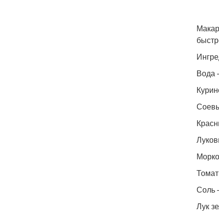
Макар
быстр
Ингре
Вода 
Курин
Соевы
Красн
Луков
Морко
Томатн
Соль —
Лук з