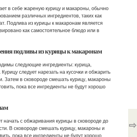
тает в себе жареную курицу и макароны, обычно
зованием различных ингредиентов, таких как
мат. Подлива из курицы к макаронам является
вировано как самостоятельное блюдо или в
ления подливы из курицы к макаронам
ходимы следующие ингредиенты: курица,
. Курицу следует нарезать на кусочки и обжарить
ти. Затем в сковороде смешать курицу, макароны
товить, пока все ингредиенты не будут хорошо
нам
ет начать с обжаривания курицы в сковороде до
⇨
сти. В сковороде смешать курицу, макароны и
овить, пока все ингредиенты не будут хорошо