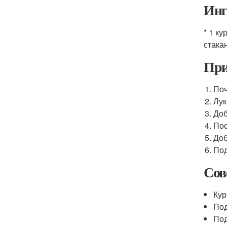
Инг
* 1 к
стака
При
Поч
Лук
Доб
Пос
Доб
Под
Сов
Кур
Под
Под