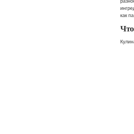
разно
ингре
как п
Что
Кулин