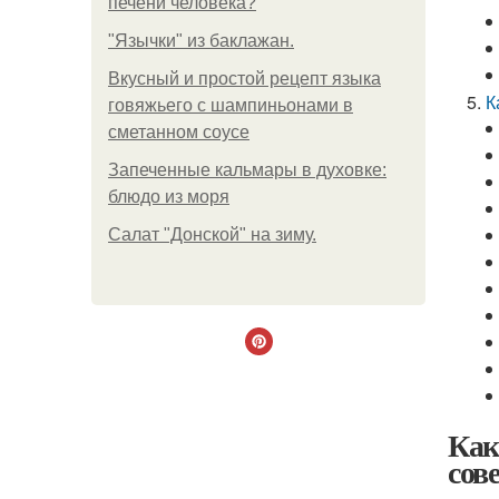
печени человека?
"Язычки" из баклажан.
Вкусный и простой рецепт языка
К
говяжьего с шампиньонами в
сметанном соусе
Запеченные кальмары в духовке:
блюдо из моря
Салат "Донской" на зиму.
Как
сов