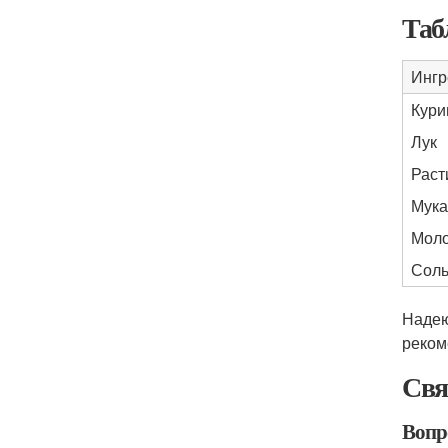
Таб
Ингр
Кури
Лук
Раст
Мука
Мол
Соль
Надею
реком
Свя
Вопр