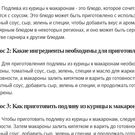
: Подлива из курицы к макаронам - это блюдо, которое соче
тся с соусом. Это блюдо может быть приготовлено с исполь
ный соус, сыр, зелень и специи, чтобы добавить вкус и аро
ярным блюдом в некоторых регионах, и оно может быть сер
тве гарнира к другим блюдам.
ос 2: Какие ингредиенты необходимы для приготов
: Для приготовления подливы из курицы к макаронам необ
оны, томатный соус, сыр, зелень, специи и масло для жарки
товности, а макароны залить кипятком и варить до готовнос
атный соус, добавить сыр, зелень и специи, и продолжать го
рены.
ос 3: Как приготовить подливу из курицы к макаро
: Чтобы приготовить подливу из курицы к макаронам, следу
ности. Затем макароны залить кипятком и варить до готовно
ный соус, добавить сыр, зелень и специи, и продолжать гот