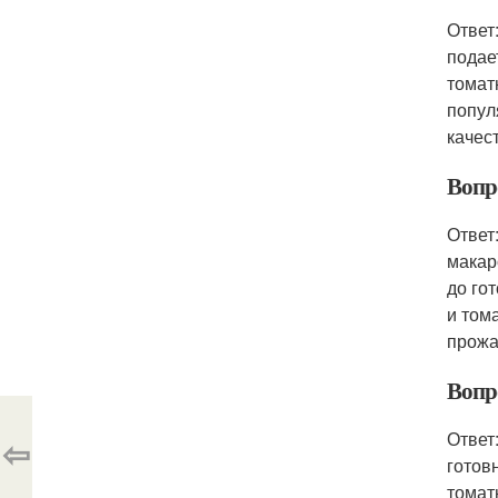
Ответ
подае
томат
попул
качес
Вопр
Ответ
макар
до го
и том
прожа
Вопр
Ответ
⇦
готов
томат