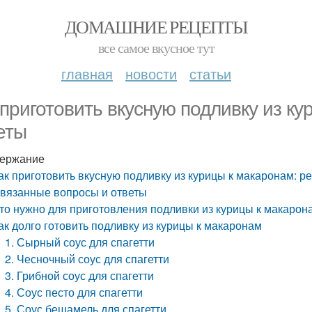
ДОМАШНИЕ РЕЦЕПТЫ
все самое вкусное тут
главная
новости
статьи
 приготовить вкусную подливку из ку
еты
ержание
ак приготовить вкусную подливку из курицы к макаронам: р
вязанные вопросы и ответы
то нужно для приготовления подливки из курицы к макарон
ак долго готовить подливку из курицы к макаронам
1. Сырный соус для спагетти
2. Чесночный соус для спагетти
3. Грибной соус для спагетти
4. Соус песто для спагетти
5. Соус бешамель для спагетти