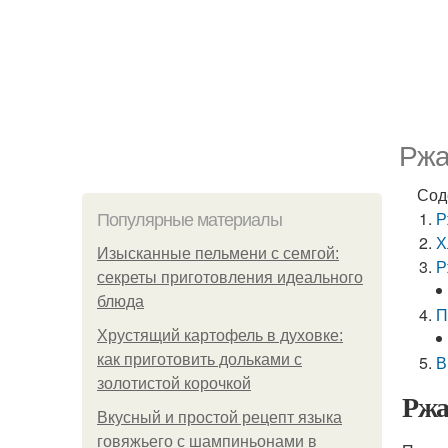
Ржа
Сод
Р
Популярные материалы
Х
Изысканные пельмени с семгой:
Р
секреты приготовления идеального
блюда
П
Хрустящий картофель в духовке:
как приготовить дольками с
В
золотистой корочкой
Ржа
Вкусный и простой рецепт языка
говяжьего с шампиньонами в