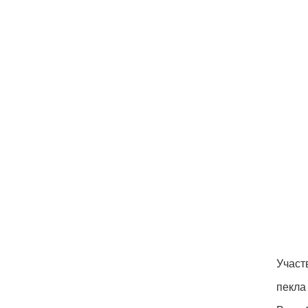
Участв
пекла