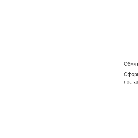
Обмят
Сформ
поста