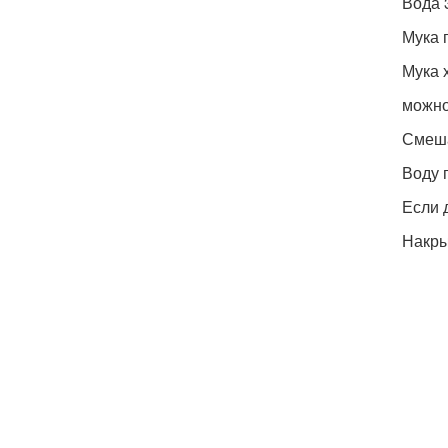
Вода 3
Мука п
Мука х
можно
Смеша
Воду 
Если 
Накры