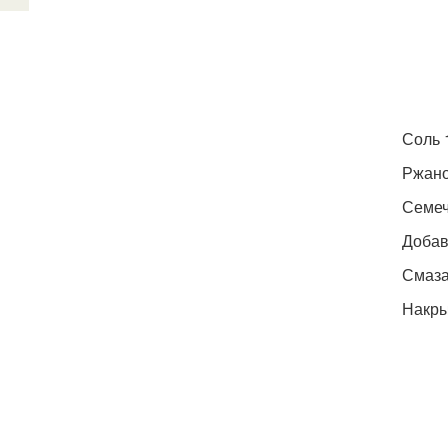
Соль 1
Ржано
Семеч
Добав
Смаза
Накрыв