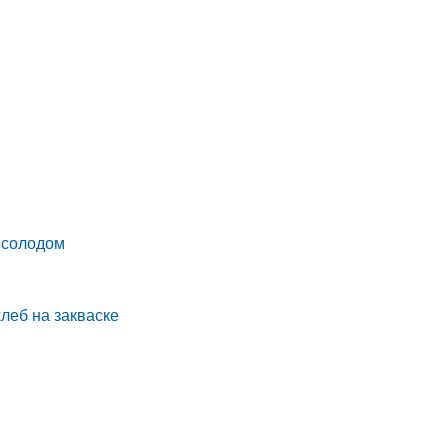
 солодом
леб на закваске