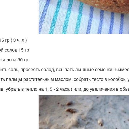
5 гр ( 3 ч. л )
й солод 15 гр
ки льна 30 гр
ить соль, просеять солод, всыпать льняные семечки. Вымеси
ть пальцы растительным маслом, собрать тесто в колобок, 
, убрать в тепло на 1, 5 - 2 часа ( или, до увеличения в объ