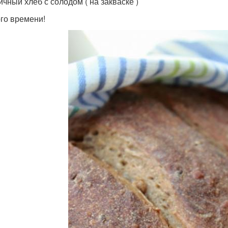
чный хлеб с солодом ( на закваске )
го времени!