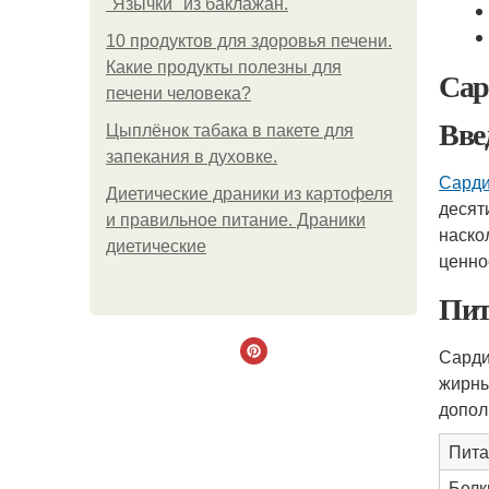
"Язычки" из баклажан.
10 продуктов для здоровья печени.
Какие продукты полезны для
Сар
печени человека?
Вве
Цыплёнок табака в пакете для
запекания в духовке.
Сарди
Диетические драники из картофеля
десят
и правильное питание. Драники
наско
диетические
ценно
Пит
Сарди
жирны
допол
Пита
Белк