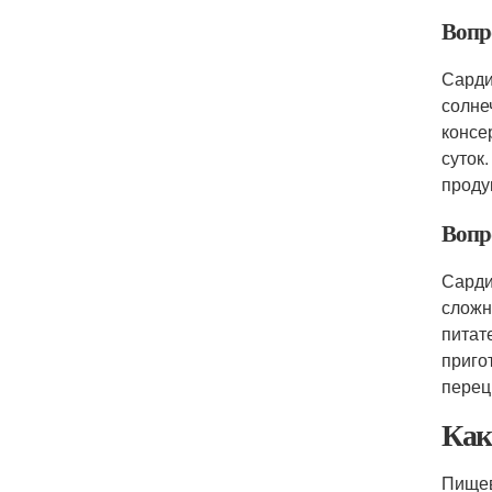
Вопр
Сарди
солне
консе
суток
проду
Вопр
Сарди
сложн
питат
приго
перец
Как
Пищев