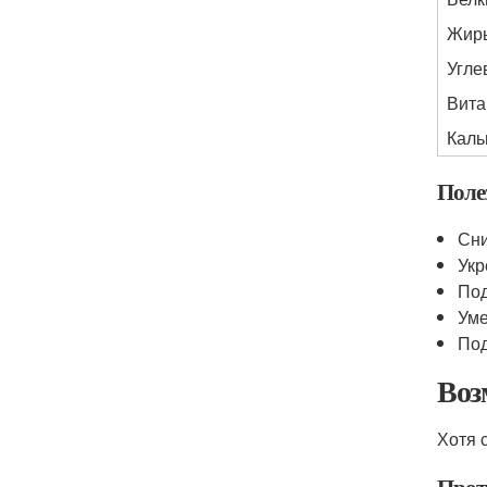
Жир
Угле
Вита
Каль
Полез
Сни
Укр
Под
Ум
Под
Воз
Хотя с