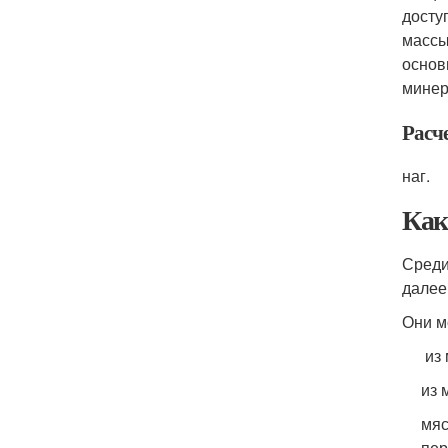
досту
массы
основ
минер
Расч
наг.
Как
Среди
далее
Они м
из 
из 
мяс
пер