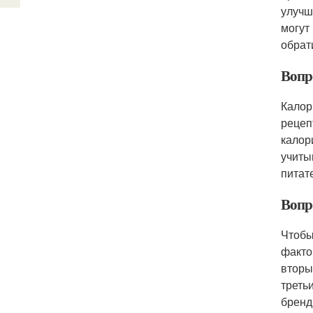
улучш
могут
обрат
Вопр
Калор
рецеп
калор
учиты
питат
Вопр
Чтобы
факто
вторы
треть
бренд