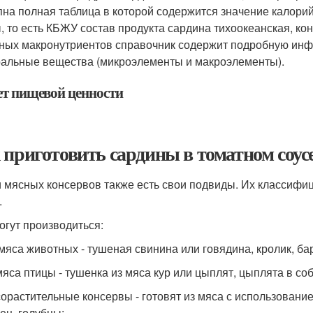
пна полная таблица в которой содержится значение калорий
, то есть КБЖУ состав продукта сардина тихоокеанская, к
ных макронутриентов справочник содержит подробную инф
альные вещества (микроэлементы и макроэлементы).
ет пищевой ценности
 приготовить сардины в томатном соус
 мясных консервов также есть свои подвиды. Их классифици
.
огут производиться:
мяса животных - тушеная свинина или говядина, кролик, ба
мяса птицы - тушенка из мяса кур или цыплят, цыплята в со
орастительные консервы - готовят из мяса с использован
ец, голубцы;