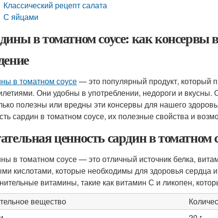
Классический рецепт салата
С яйцами
дины в томатном соусе: как консервы 
дение
ны в томатном соусе
— это популярный продукт, который п
илетиями. Они удобны в употреблении, недороги и вкусны.
лько полезны или вредны эти консервы для нашего здоровь
сть сардин в томатном соусе, их полезные свойства и воз
ательная ценность сардин в томатном с
ны в томатном соусе — это отличный источник белка, вита
ми кислотами, которые необходимы для здоровья сердца и 
нительные витамины, такие как витамин С и ликопен, кото
тельное вещество
Количес
и
20 г