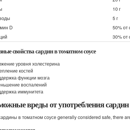
ы
10 г
воды
5 г
мин D
50% от 
ций
30% от 
ные свойства сардин в томатном соусе
жение уровня холестерина
епление костей
держка функции мозга
еньшение воспалений
держка иммунитета
можные вреды от употребления сардин 
ардины в томатном соусе generally considered safe, there are