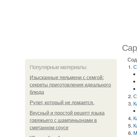
Сар
Сод
С
Популярные материалы
Изысканные пельмени с семгой:
секреты приготовления идеального
блюда
С
Рулет, который не ломается.
К
Вкусный и простой рецепт языка
К
говяжьего с шампиньонами в
К
сметанном соусе
М