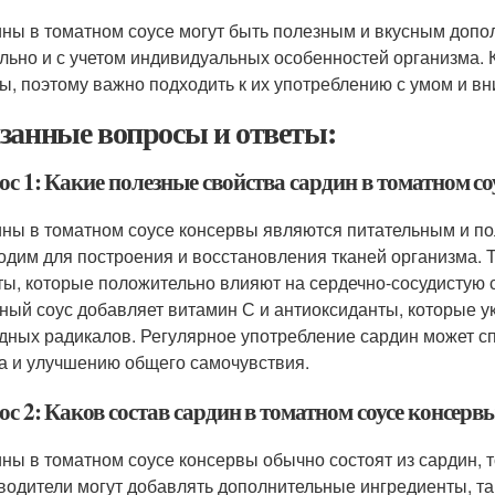
ны в томатном соусе могут быть полезным и вкусным допол
льно и с учетом индивидуальных особенностей организма. К
ы, поэтому важно подходить к их употреблению с умом и в
занные вопросы и ответы:
с 1: Какие полезные свойства сардин в томатном со
ны в томатном соусе консервы являются питательным и по
одим для построения и восстановления тканей организма.
ты, которые положительно влияют на сердечно-сосудистую 
ный соус добавляет витамин С и антиоксиданты, которые 
дных радикалов. Регулярное употребление сардин может с
а и улучшению общего самочувствия.
с 2: Каков состав сардин в томатном соусе консерв
ны в томатном соусе консервы обычно состоят из сардин, т
водители могут добавлять дополнительные ингредиенты, таки