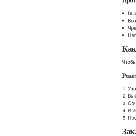
Прот
Выс
Воз
Чре
Неп
Как
Чтобы
Реко
Упо
Выб
Соч
Изб
Про
Зак