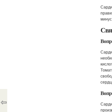
Сарди
прави
минус
Свя
Вопро
Сарди
необх
кисло
Томат
свобо
сердц
Вопро
⇦
Сарди
произ